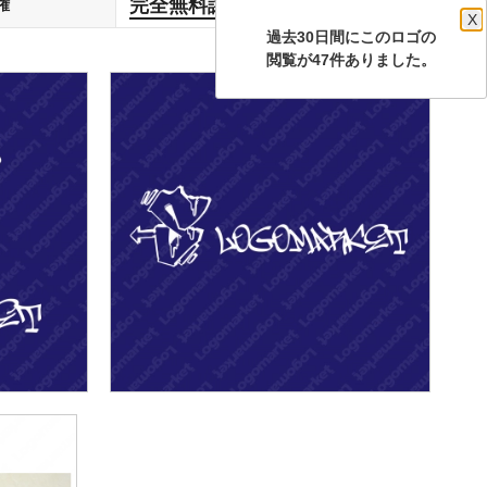
完全無料譲渡
権
します
X
過去30日間にこのロゴの
閲覧が47件ありました。