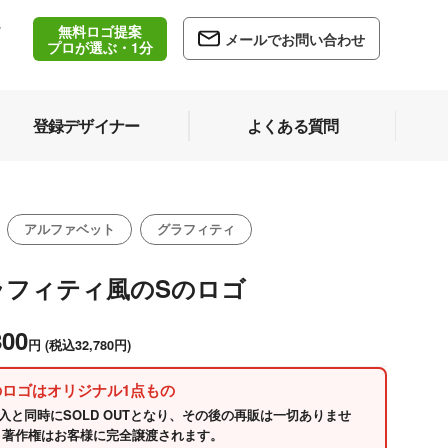
無料ロゴ提案
/
メールでお問い合わせ
5
プロが選ぶ・1分
登録デザイナー
よくある質問
アルファベット
グラフィティ
ラフィティ風のSのロゴ
800
円
(税込32,780円)
のロゴはオリジナル1点もの
入と同時にSOLD OUTとなり、その後の再販は一切ありませ
 著作権はお客様に完全譲渡されます。