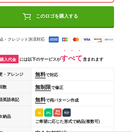
このロゴを購入する
込・クレジット決済対応
すべて
購入代金
には以下のサービスが
含まれます
無料
更・アレンジ
で対応
無制限
回数
で修正
無料
語英語表記
で両パターン作成
タ納品
ご希望に応じた形式で納品(複数可)