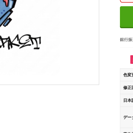
銀行振
色変
修正
日本
デー