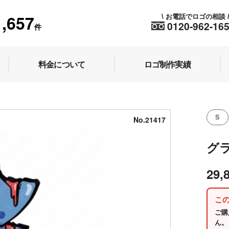
1,657
お電話でロゴの相談
\
0120-962-16
件
料金について
ロゴ制作実績
S
No.21417
グ
29,
こ
ご購
ん。