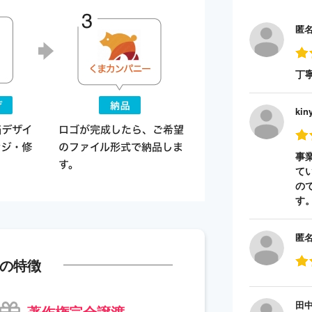
匿
丁
kin
事
て
の
す
匿
の特徴
田
著作権完全譲渡