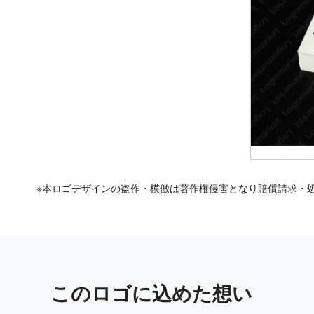
※本ロゴデザインの盗作・模倣は著作権侵害となり賠償請求・
この
ロゴ
に込めた想い