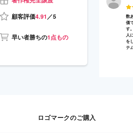
顧客評価
4.91
／5
数
価
す
人
早い者勝ちの
1点もの
を
テ
ロゴマークのご購入