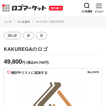
ロゴを探す
メニュー
トップ
ロゴを探す
No.21979「KAKUREGA」
隠れ家
家
窓
のロゴ
KAKUREGA
49,800
円
(税込54,780円)
検討中リストに追加する
No.21979