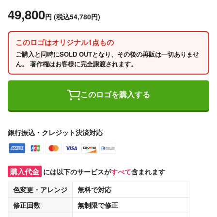
49,800
円
(税込54,780円)
このロゴはオリジナル1点もの
ご購入と同時にSOLD OUTとなり、その後の再販は一切ありませ
ん。 著作権はお客様に完全譲渡されます。
このロゴを購入する
銀行振込・クレジット決済対応
購入代金
には以下のサービスが
すべて
含まれます
色変更・アレンジ
無料
で対応
修正回数
無制限
で修正