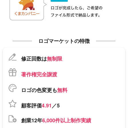
ロゴマーケットの特徴
修正回数は
無制限
著作権完全譲渡
ロゴの色変更も
無料
顧客評価
4.91
／5
創業12年
6,000件以上制作実績