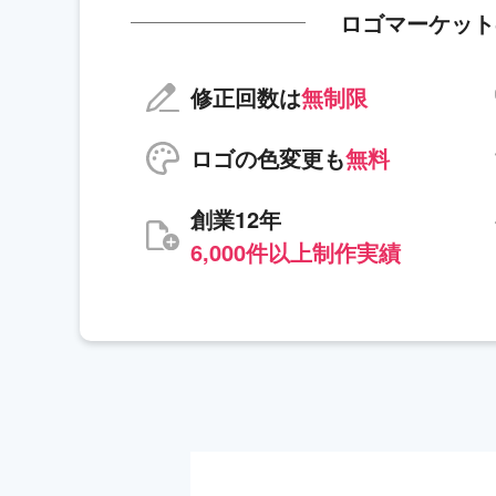
ロゴマーケット
修正回数は
無制限
ロゴの色変更も
無料
創業12年
6,000件以上制作実績