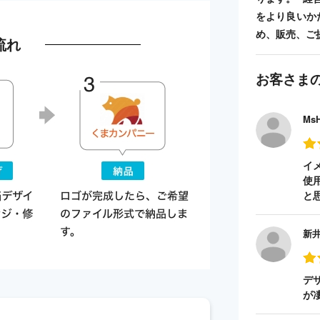
をより良いか
め、販売、ご
流れ
お客さま
Ms
イ
使
と
新
デ
が