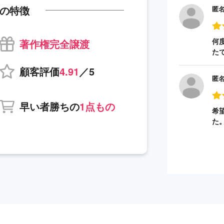
の特徴
匿
何
著作権完全譲渡
た
顧客評価
4.91
／5
匿
早い者勝ちの
1点もの
希
た