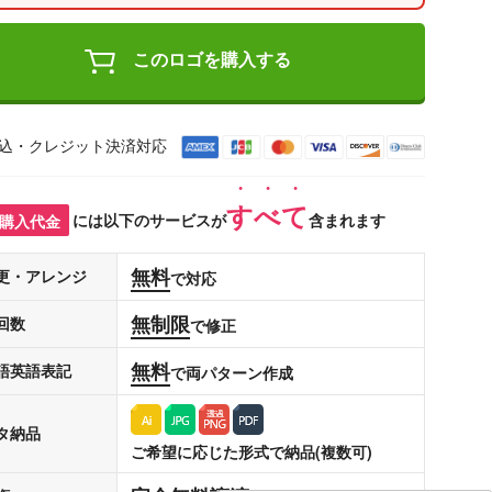
このロゴを購入する
込・クレジット決済対応
すべて
購入代金
には以下のサービスが
含まれます
無料
更・アレンジ
で対応
無制限
回数
で修正
無料
語英語表記
で両パターン作成
タ納品
ご希望に応じた形式で納品(複数可)