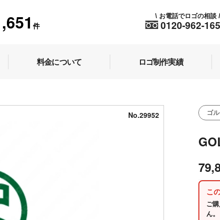
1,651
お電話でロゴの相談
\
0120-962-16
件
料金について
ロゴ制作実績
ゴル
No.29952
GO
79,
こ
ご購
ん。