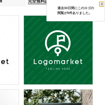
完全無料譲渡
権
します
X
過去30日間にこのロゴの
閲覧が9件ありました。