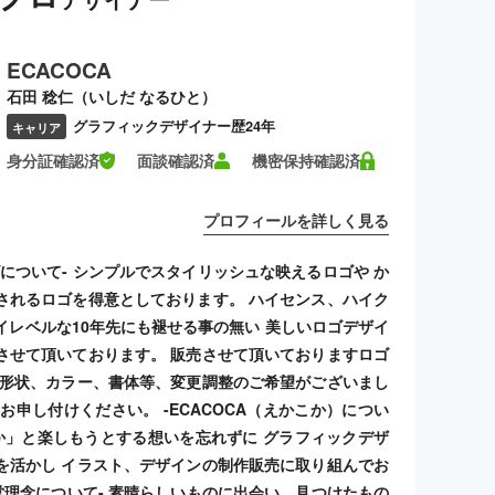
ECACOCA
石田 稔仁（いしだ なるひと）
グラフィックデザイナー歴24年
キャリア
身分証確認済
面談確認済
機密保持確認済
プロフィールを詳しく見る
ゴについて- シンプルでスタイリッシュな映えるロゴや か
されるロゴを得意としております。 ハイセンス、ハイク
イレベルな10年先にも褪せる事の無い 美しいロゴデザイ
させて頂いております。 販売させて頂いておりますロゴ
 形状、カラー、書体等、変更調整のご希望がございまし
お申し付けください。 -ECACOCA（えかこか）につい
こか」と楽しもうとする想いを忘れずに グラフィックデザ
を活かし イラスト、デザインの制作販売に取り組んでお
経営理念について- 素晴らしいものに出会い、見つけたもの