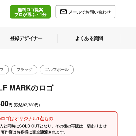
無料ロゴ提案
/
メールでお問い合わせ
5
プロが選ぶ・1分
登録デザイナー
よくある質問
フ
フラッグ
ゴルフボール
LF MARKのロゴ
800
円
(税込87,780円)
のロゴはオリジナル1点もの
入と同時にSOLD OUTとなり、その後の再販は一切ありませ
 著作権はお客様に完全譲渡されます。