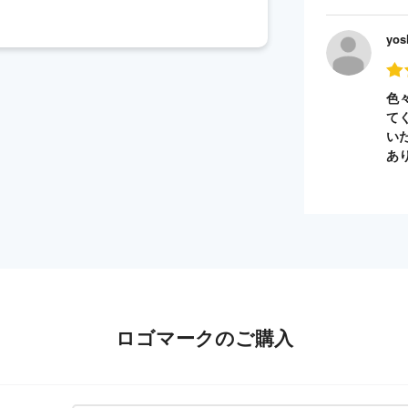
yos
色
て
い
あ
ロゴマークのご購入