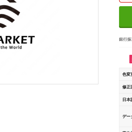
銀行振
色変
修正
日本
デー