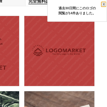
完全無料譲渡
権
します
X
過去30日間にこのロゴの
閲覧が14件ありました。