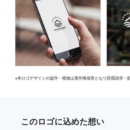
※本ロゴデザインの盗作・模倣は著作権侵害となり賠償請求・
この
ロゴ
に込めた想い