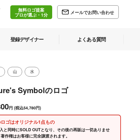
無料ロゴ提案
/
メールでお問い合わせ
5
プロが選ぶ・1分
登録デザイナー
よくある質問
山
水
ure's Symbolのロゴ
800
円
(税込54,780円)
のロゴはオリジナル1点もの
入と同時にSOLD OUTとなり、その後の再販は一切ありませ
 著作権はお客様に完全譲渡されます。