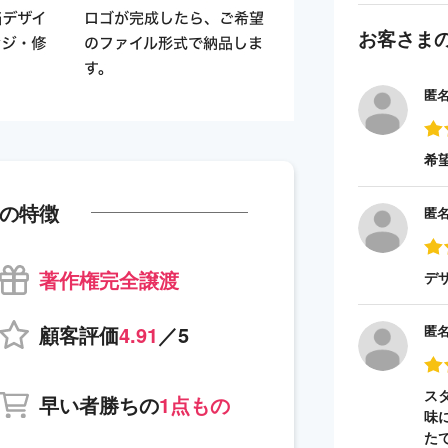
お客さま
匿
希
の特徴
匿
著作権完全譲渡
デ
顧客評価
4.91
／5
匿
ス
早い者勝ちの
1点もの
味
た