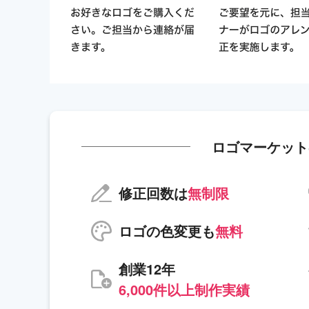
ロゴマーケット
修正回数は
無制限
ロゴの色変更も
無料
創業12年
6,000件以上制作実績