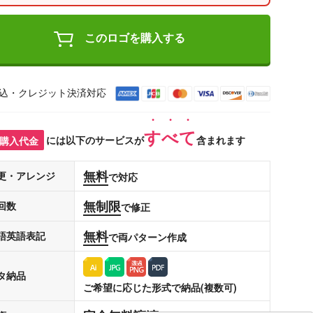
このロゴを購入する
込・クレジット決済対応
すべて
購入代金
には以下のサービスが
含まれます
無料
更・アレンジ
で対応
無制限
回数
で修正
無料
語英語表記
で両パターン作成
タ納品
ご希望に応じた形式で納品(複数可)