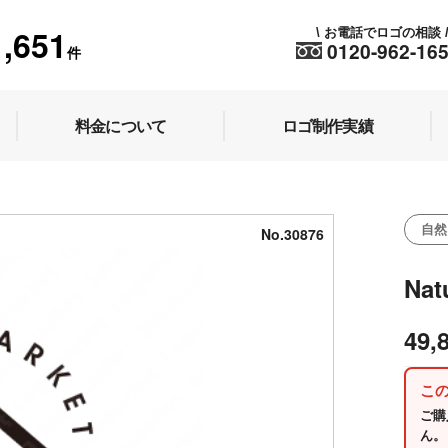
1,651
お電話でロゴの相談
\
0120-962-16
件
料金について
ロゴ制作実績
自然
No.30876
Nat
49,
こ
ご購
ん。