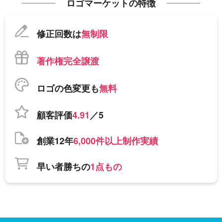
ロゴマーケットの特徴
修正回数は
無制限
著作権完全譲渡
ロゴの色変更も
無料
顧客評価
4.91
／5
創業12年
6,000件以上制作実績
早い者勝ちの
1点もの