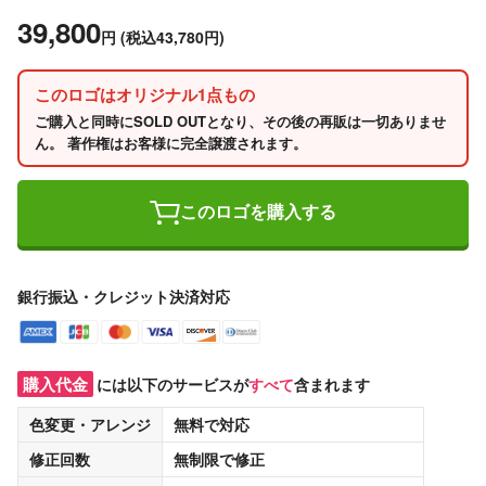
39,800
円
(税込43,780円)
このロゴはオリジナル1点もの
ご購入と同時にSOLD OUTとなり、その後の再販は一切ありませ
ん。 著作権はお客様に完全譲渡されます。
このロゴを購入する
銀行振込・クレジット決済対応
購入代金
には以下のサービスが
すべて
含まれます
色変更・アレンジ
無料
で対応
修正回数
無制限
で修正