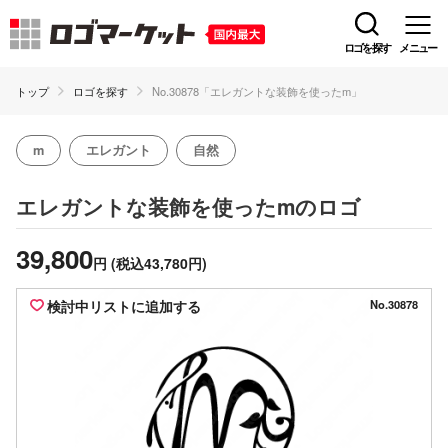
ロゴを探す
メニュー
トップ
ロゴを探す
No.30878「エレガントな装飾を使ったm」
m
エレガント
自然
のロゴ
エレガントな装飾を使ったm
39,800
円
(税込43,780円)
検討中リストに追加する
No.30878