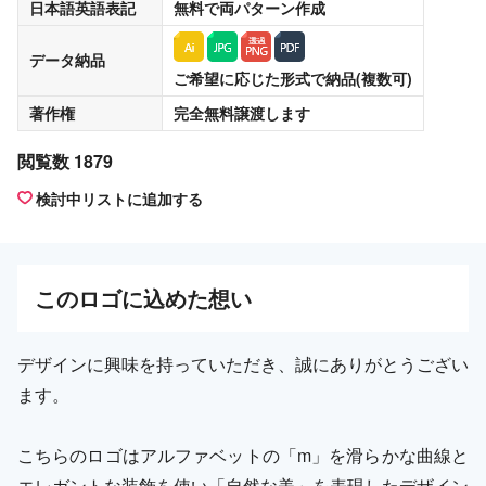
日本語英語表記
無料
で両パターン作成
データ納品
ご希望に応じた形式で納品(複数可)
著作権
完全無料譲渡
します
閲覧数 1879
検討中リストに追加する
この
ロゴ
に込めた想い
デザインに興味を持っていただき、誠にありがとうござい
ます。
こちらのロゴはアルファベットの「m」を滑らかな曲線と
エレガントな装飾を使い「自然な美」を表現したデザイン