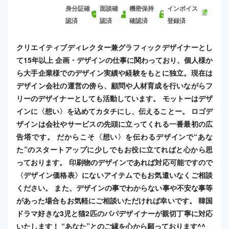
身分証確
面談確
機密保持
インボイス
認済
認済
確認済
登録済
クリエイティブディレクター兼グラフィックデザイナーとし
て15年以上 企画・デザインの仕事に関わっており、個人様か
ら大手企業様でのデザイン実績や経験をもとに独立。現在は
デザイン会社の運営の傍ら、顧問や人材育成を行いながらフ
リーのデザイナーとしても活動しています。 モットーはデザ
インに〈想い〉を込めてカタチにし、伝えることー。 ロゴデ
ザインは会社やサービスの先頭に立ってくれる一番最初の広
告塔です。 だからこそ〈想い〉を伝わるデザインで“あな
た”のスタートアップに少しでもお役に立てればと心から思
っております。 印刷物のデザインであれば対応可能ですので
〈デザイン価格表〉にないアイテムでもお気遣いなくご相談
ください。 また、デザインの事でわからない事や不安な事等
があった場合もお気軽にご相談いただければ幸いです。 韓国
ドラマ好きな3児と猫2匹のパパデザイナーが親切丁寧に対応
いたします！ “あなた”とのご縁を心から願っております^^