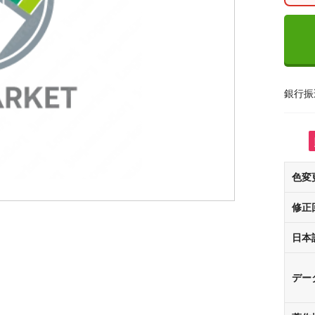
銀行振
色変
修正
日本
デー