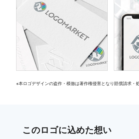
※本ロゴデザインの盗作・模倣は著作権侵害となり賠償請求・
この
ロゴ
に込めた想い