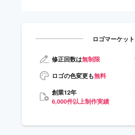
ロゴマーケット
修正回数は
無制限
ロゴの色変更も
無料
創業12年
6,000件以上制作実績