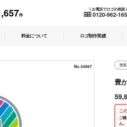
1,657
お電話でロゴの相談
\
0120-962-16
件
料金について
ロゴ制作実績
塗装
No.34567
豊
59,
こ
ご購
ん。