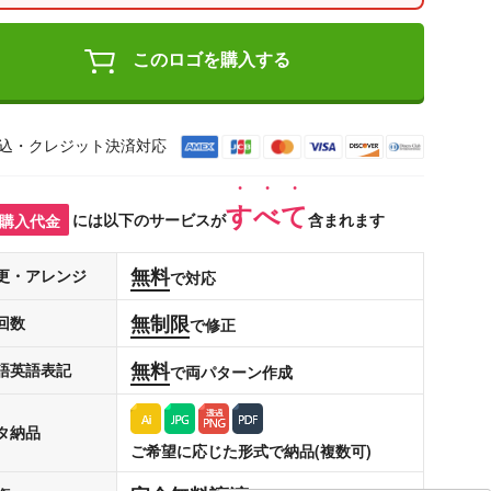
このロゴを購入する
込・クレジット決済対応
すべて
購入代金
には以下のサービスが
含まれます
無料
更・アレンジ
で対応
無制限
回数
で修正
無料
語英語表記
で両パターン作成
タ納品
ご希望に応じた形式で納品(複数可)