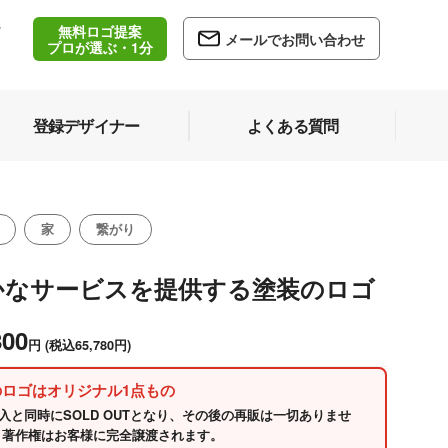
無料ロゴ提案
/
メールでお問い合わせ
5
プロが選ぶ・1分
登録デザイナー
よくある質問
家
繋がり
かなサービスを提供する塗装のロゴ
800
円
(税込65,780円)
のロゴはオリジナル1点もの
入と同時にSOLD OUTとなり、その後の再販は一切ありませ
 著作権はお客様に完全譲渡されます。