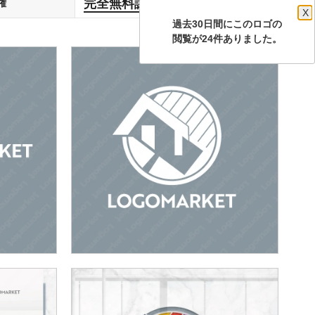
完全無料譲渡
権
します
X
過去30日間にこのロゴの
閲覧が24件ありました。