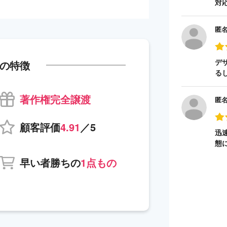
対
匿
デ
の特徴
る
著作権完全譲渡
匿
顧客評価
4.91
／5
迅
態
早い者勝ちの
1点もの