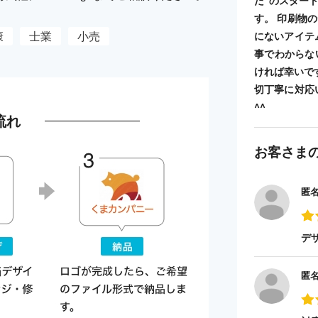
た”のスター
す。 印刷物
康
士業
小売
にないアイテ
事でわからな
ければ幸いで
切丁寧に対応
^^
流れ
お客さま
匿
デ
匿