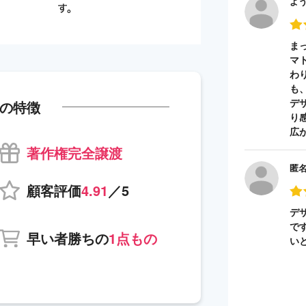
よ
ま
マ
わ
も
デ
の特徴
り
広
著作権完全譲渡
匿
顧客評価
4.91
／5
デ
で
早い者勝ちの
1点もの
い