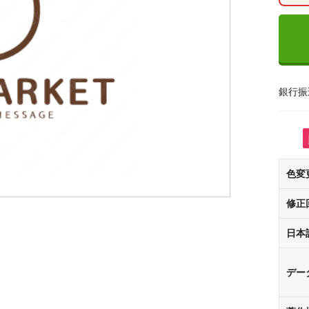
銀行振
色変
修正
日本
デー