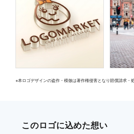
※本ロゴデザインの盗作・模倣は著作権侵害となり賠償請求・
この
ロゴ
に込めた想い