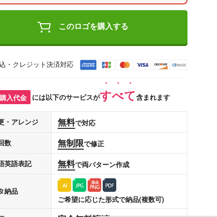
このロゴを購入する
込・クレジット決済対応
すべて
購入代金
には以下のサービスが
含まれます
無料
更・アレンジ
で対応
無制限
回数
で修正
無料
語英語表記
で両パターン作成
タ納品
ご希望に応じた形式で納品(複数可)