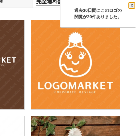
完全無料譲渡
権
します
X
過去30日間にこのロゴの
閲覧が20件ありました。