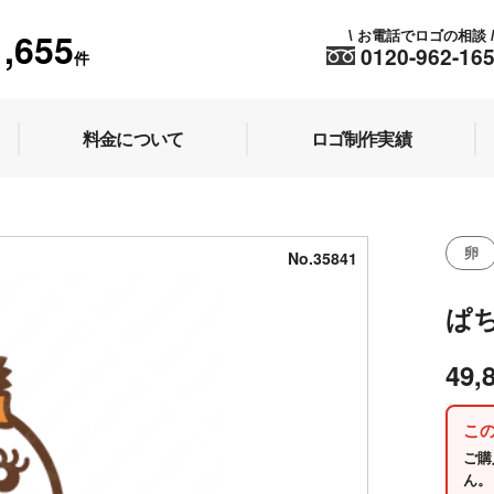
1,655
お電話でロゴの相談
\
0120-962-16
件
料金について
ロゴ制作実績
卵
No.35841
ぱ
49,
こ
ご購
ん。