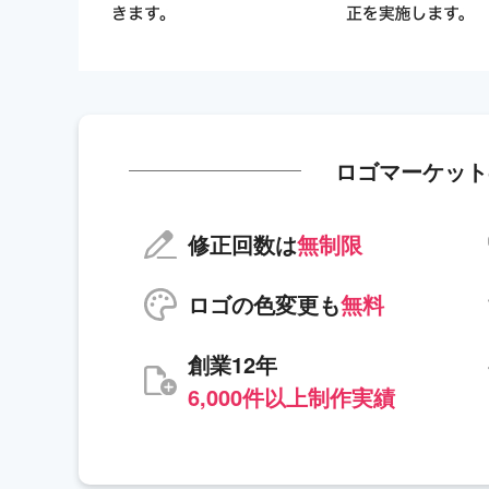
ロゴマーケット
修正回数は
無制限
ロゴの色変更も
無料
創業12年
6,000件以上制作実績