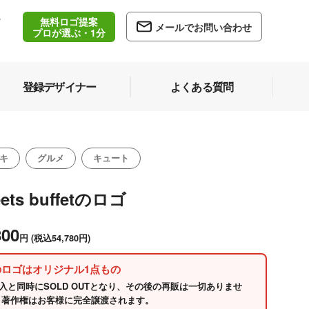
無料ロゴ提案
/
メールでお問い合わせ
5
プロが選ぶ・1分
登録デザイナー
よくある質問
キ
グルメ
キュート
ets buffetのロゴ
800
円
(税込54,780円)
のロゴはオリジナル1点もの
入と同時にSOLD OUTとなり、その後の再販は一切ありませ
 著作権はお客様に完全譲渡されます。