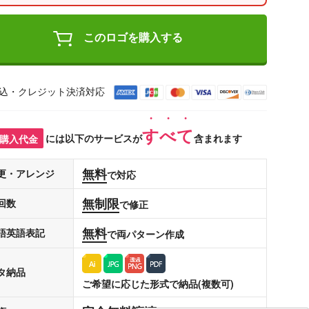
このロゴを購入する
込・クレジット決済対応
すべて
購入代金
には以下のサービスが
含まれます
無料
更・アレンジ
で対応
無制限
回数
で修正
無料
語英語表記
で両パターン作成
タ納品
ご希望に応じた形式で納品(複数可)