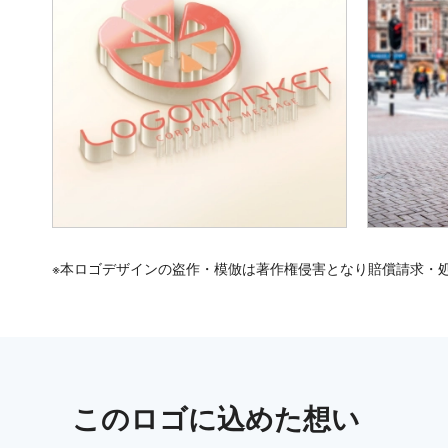
※本ロゴデザインの盗作・模倣は著作権侵害となり賠償請求・
この
ロゴ
に込めた想い