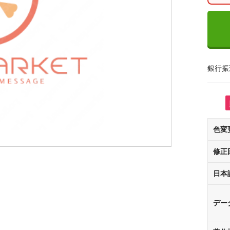
銀行振
色変
修正
日本
デー