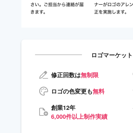
ロゴマーケット
修正回数は
無制限
ロゴの色変更も
無料
創業12年
6,000件以上制作実績