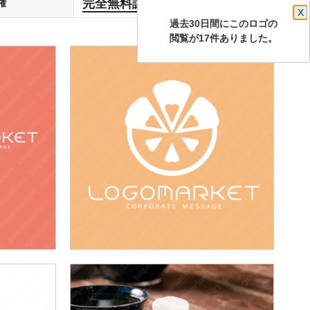
完全無料譲渡
権
します
X
過去30日間にこのロゴの
閲覧が17件ありました。