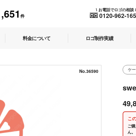
1,651
お電話でロゴの相談
\
0120-962-16
件
料金について
ロゴ制作実績
ケー
No.36590
swe
49,
こ
ご購
ん。