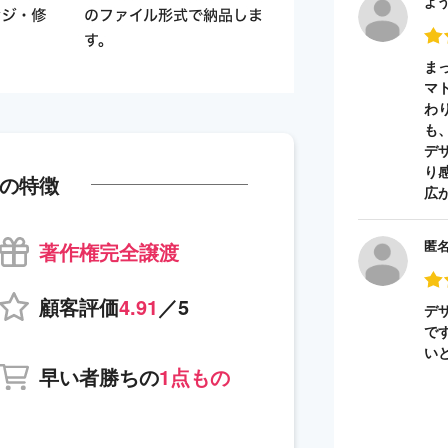
よ
ま
マ
わ
も
デ
り
の特徴
広
匿
著作権完全譲渡
顧客評価
4.91
／5
デ
で
い
早い者勝ちの
1点もの