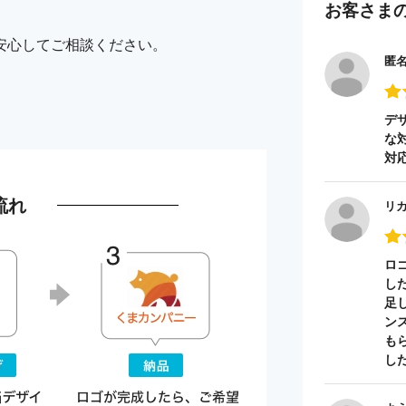
お客さま
安心してご相談ください。
匿
デ
な
対
流れ
リ
ロ
し
足
ン
も
し