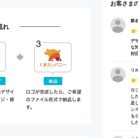
お客さま
匿
流れ
デ
な
対
リ
ロ
し
足
ン
も
し