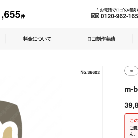
1,655
お電話でロゴの相談
\
0120-962-16
件
料金について
ロゴ制作実績
m
No.36602
m-
39,
こ
ご購
ん。