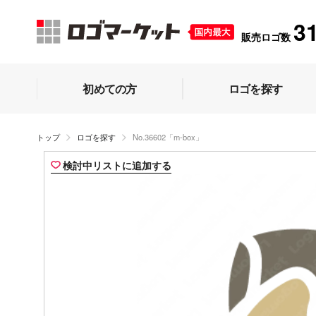
3
販売ロゴ数
初めての方
ロゴを探す
トップ
ロゴを探す
No.36602「m-box」
検討中リストに追加する