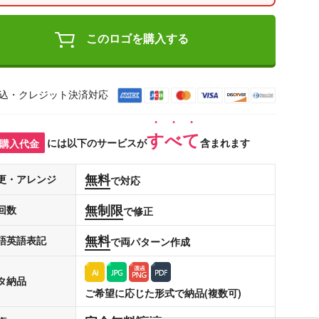
このロゴを購入する
込・クレジット決済対応
すべて
購入代金
には以下のサービスが
含まれます
無料
更・アレンジ
で対応
無制限
回数
で修正
無料
語英語表記
で両パターン作成
タ納品
ご希望に応じた形式で納品(複数可)