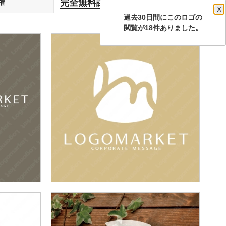
完全無料譲渡
権
します
X
過去30日間にこのロゴの
閲覧が18件ありました。