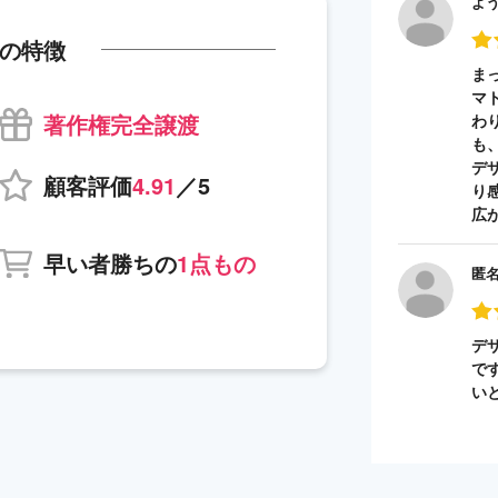
よ
の特徴
ま
マ
著作権完全譲渡
わ
も
デ
顧客評価
4.91
／5
り
広
早い者勝ちの
1点もの
匿
デ
で
い