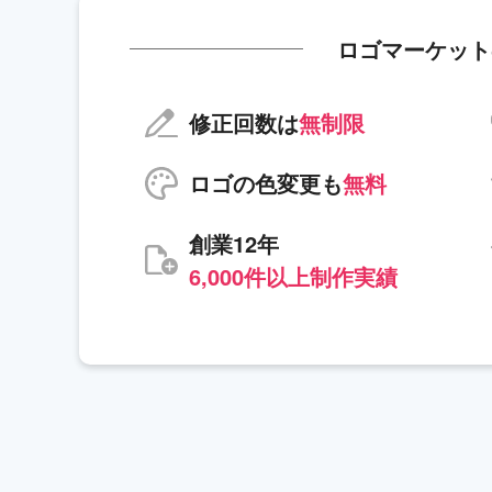
ロゴマーケット
修正回数は
無制限
ロゴの色変更も
無料
創業12年
6,000件以上制作実績