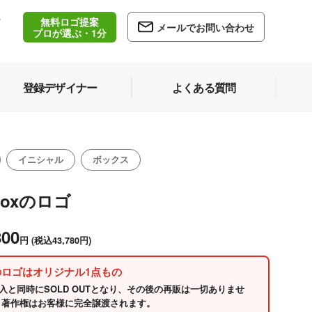
無料ロゴ提案
/
メールでお問い合わせ
5
プロが選ぶ・1分
登録デザイナー
よくある質問
イニシャル
ボックス
boxのロゴ
800
円
(税込43,780円)
のロゴはオリジナル1点もの
入と同時にSOLD OUTとなり、その後の再販は一切ありませ
 著作権はお客様に完全譲渡されます。