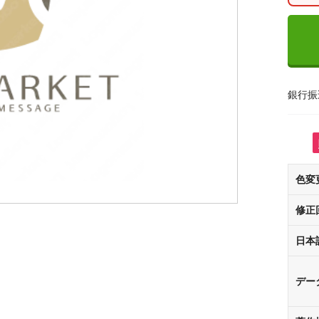
銀行振
色変
修正
日本
デー