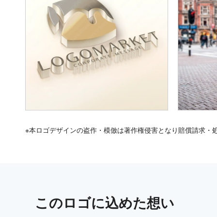
※本ロゴデザインの盗作・模倣は著作権侵害となり賠償請求・
この
ロゴ
に込めた想い