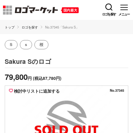
ロゴを探す
メニュー
トップ
ロゴを探す
No.37345「Sakura S」
S
s
桜
のロゴ
Sakura S
79,800
円
(税込87,780円)
検討中リストに追加する
No.37345