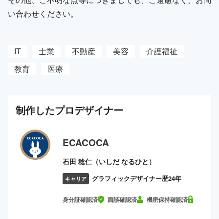
い合わせください。
IT
士業
不動産
美容
介護福祉
教育
医療
制作した
プロ
デザイナー
ECACOCA
石田 稔仁（いしだ なるひと）
グラフィックデザイナー歴24年
キャリア
身分証確認済
面談確認済
機密保持確認済