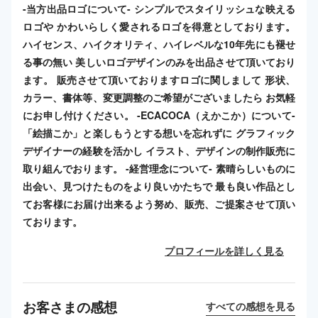
-当方出品ロゴについて- シンプルでスタイリッシュな映える
ロゴや かわいらしく愛されるロゴを得意としております。
ハイセンス、ハイクオリティ、ハイレベルな10年先にも褪せ
る事の無い 美しいロゴデザインのみを出品させて頂いており
ます。 販売させて頂いておりますロゴに関しまして 形状、
カラー、書体等、変更調整のご希望がございましたら お気軽
にお申し付けください。 -ECACOCA（えかこか）について-
「絵描こか」と楽しもうとする想いを忘れずに グラフィック
デザイナーの経験を活かし イラスト、デザインの制作販売に
取り組んでおります。 -経営理念について- 素晴らしいものに
出会い、見つけたものをより良いかたちで 最も良い作品とし
てお客様にお届け出来るよう努め、販売、ご提案させて頂い
ております。
プロフィールを詳しく見る
お客さまの感想
すべての感想を見る