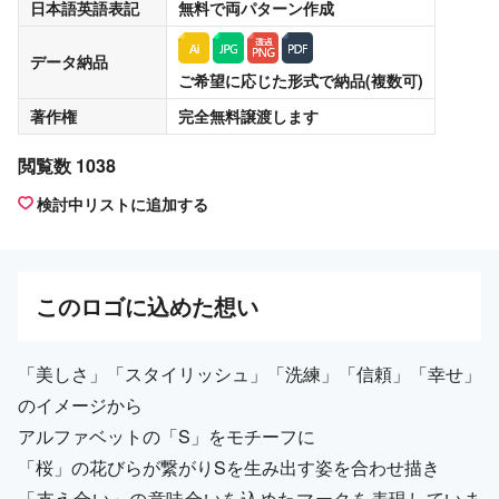
日本語英語表記
無料
で両パターン作成
データ納品
ご希望に応じた形式で納品(複数可)
著作権
完全無料譲渡
します
閲覧数 1038
検討中リストに追加する
この
ロゴ
に込めた想い
「美しさ」「スタイリッシュ」「洗練」「信頼」「幸せ」
のイメージから
アルファベットの「S」をモチーフに
「桜」の花びらが繋がりSを生み出す姿を合わせ描き
「支え合い」の意味合いを込めたマークを表現していま