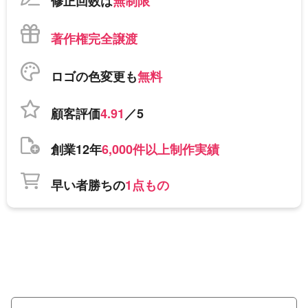
修正回数は
無制限
著作権完全譲渡
ロゴの色変更も
無料
顧客評価
4.91
／5
創業12年
6,000件以上制作実績
早い者勝ちの
1点もの