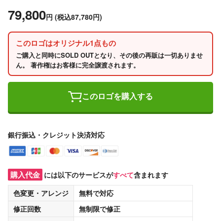
79,800
円
(税込87,780円)
このロゴはオリジナル1点もの
ご購入と同時にSOLD OUTとなり、その後の再販は一切ありませ
ん。 著作権はお客様に完全譲渡されます。
このロゴを購入する
銀行振込・クレジット決済対応
購入代金
には以下のサービスが
すべて
含まれます
色変更・アレンジ
無料
で対応
修正回数
無制限
で修正