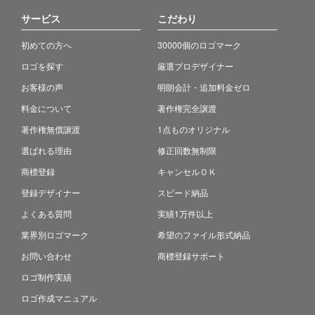
サービス
こだわり
初めての方へ
30000個のロゴマーク
ロゴを探す
厳選プロデザイナー
お客様の声
明朗会計・追加料金ゼロ
料金について
著作権完全譲渡
著作権無償譲渡
1点ものオリジナル
選ばれる理由
修正回数無制限
商標登録
キャンセルＯＫ
登録デザイナー
スピード納品
よくある質問
実績1万件以上
業界別ロゴマーク
希望のファイル形式納品
お問い合わせ
商標登録サポート
ロゴ制作実績
ロゴ作成マニュアル