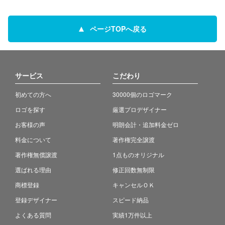
ページTOPへ戻る
サービス
こだわり
初めての方へ
30000個のロゴマーク
ロゴを探す
厳選プロデザイナー
お客様の声
明朗会計・追加料金ゼロ
料金について
著作権完全譲渡
著作権無償譲渡
1点ものオリジナル
選ばれる理由
修正回数無制限
商標登録
キャンセルＯＫ
登録デザイナー
スピード納品
よくある質問
実績1万件以上