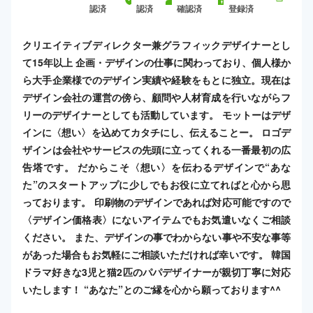
認済
認済
確認済
登録済
クリエイティブディレクター兼グラフィックデザイナーとし
て15年以上 企画・デザインの仕事に関わっており、個人様か
ら大手企業様でのデザイン実績や経験をもとに独立。現在は
デザイン会社の運営の傍ら、顧問や人材育成を行いながらフ
リーのデザイナーとしても活動しています。 モットーはデザ
インに〈想い〉を込めてカタチにし、伝えることー。 ロゴデ
ザインは会社やサービスの先頭に立ってくれる一番最初の広
告塔です。 だからこそ〈想い〉を伝わるデザインで“あな
た”のスタートアップに少しでもお役に立てればと心から思
っております。 印刷物のデザインであれば対応可能ですので
〈デザイン価格表〉にないアイテムでもお気遣いなくご相談
ください。 また、デザインの事でわからない事や不安な事等
があった場合もお気軽にご相談いただければ幸いです。 韓国
ドラマ好きな3児と猫2匹のパパデザイナーが親切丁寧に対応
いたします！ “あなた”とのご縁を心から願っております^^