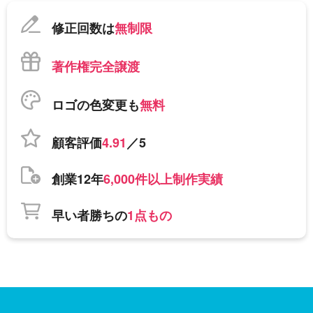
修正回数は
無制限
著作権完全譲渡
ロゴの色変更も
無料
顧客評価
4.91
／5
創業12年
6,000件以上制作実績
早い者勝ちの
1点もの