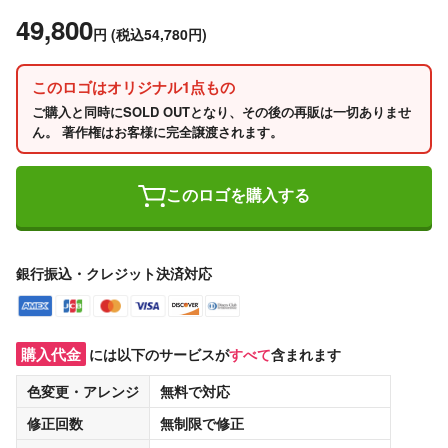
49,800
円
(税込54,780円)
このロゴはオリジナル1点もの
ご購入と同時にSOLD OUTとなり、その後の再販は一切ありませ
ん。 著作権はお客様に完全譲渡されます。
このロゴを購入する
銀行振込・クレジット決済対応
購入代金
には以下のサービスが
すべて
含まれます
色変更・アレンジ
無料
で対応
修正回数
無制限
で修正