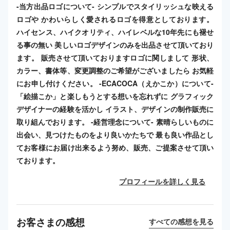
-当方出品ロゴについて- シンプルでスタイリッシュな映える
ロゴや かわいらしく愛されるロゴを得意としております。
ハイセンス、ハイクオリティ、ハイレベルな10年先にも褪せ
る事の無い 美しいロゴデザインのみを出品させて頂いており
ます。 販売させて頂いておりますロゴに関しまして 形状、
カラー、書体等、変更調整のご希望がございましたら お気軽
にお申し付けください。 -ECACOCA（えかこか）について-
「絵描こか」と楽しもうとする想いを忘れずに グラフィック
デザイナーの経験を活かし イラスト、デザインの制作販売に
取り組んでおります。 -経営理念について- 素晴らしいものに
出会い、見つけたものをより良いかたちで 最も良い作品とし
てお客様にお届け出来るよう努め、販売、ご提案させて頂い
ております。
プロフィールを詳しく見る
お客さまの感想
すべての感想を見る