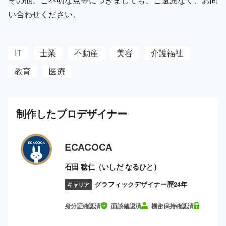
い合わせください。
IT
士業
不動産
美容
介護福祉
教育
医療
制作した
プロ
デザイナー
ECACOCA
石田 稔仁（いしだ なるひと）
グラフィックデザイナー歴24年
キャリア
身分証確認済
面談確認済
機密保持確認済