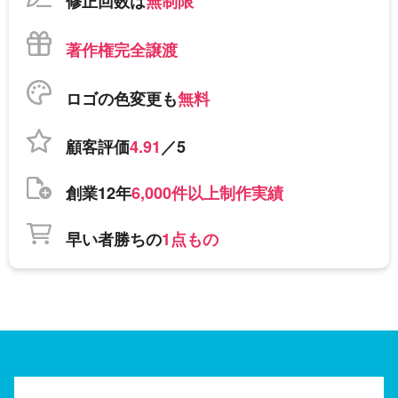
修正回数は
無制限
著作権完全譲渡
ロゴの色変更も
無料
顧客評価
4.91
／5
創業12年
6,000件以上制作実績
早い者勝ちの
1点もの