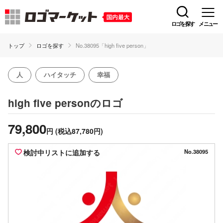
ロゴを探す
メニュー
トップ
ロゴを探す
No.38095「high five person」
人
ハイタッチ
幸福
のロゴ
high five person
79,800
円
(税込87,780円)
検討中リストに追加する
No.38095