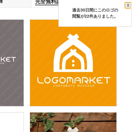
完全無料譲渡
権
します
X
過去30日間にこのロゴの
閲覧が22件ありました。