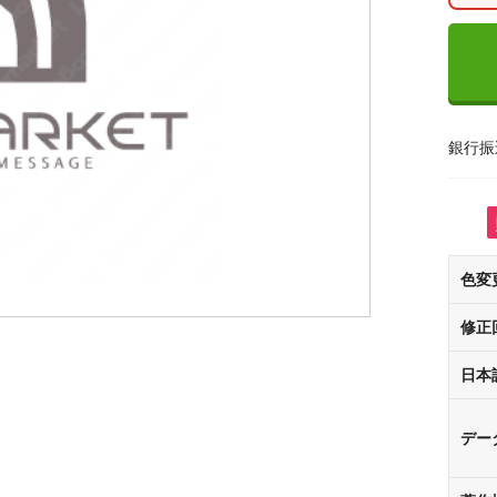
銀行振
色変
修正
日本
デー