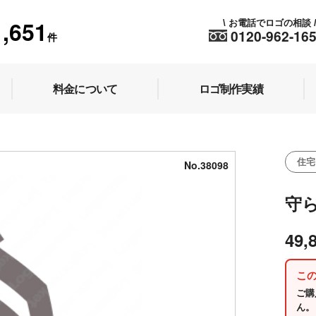
1,651
お電話でロゴの相談
\
0120-962-16
件
料金について
ロゴ制作実績
住宅
No.38098
守
49,
こ
ご購
ん。