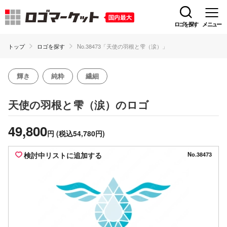
ロゴを探す
メニュー
トップ
ロゴを探す
No.38473「天使の羽根と雫（涙）」
輝き
純粋
繊細
のロゴ
天使の羽根と雫（涙）
49,800
円
(税込54,780円)
検討中リストに追加する
No.38473