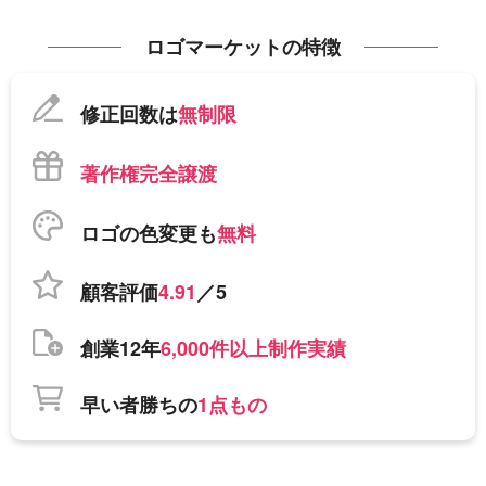
ロゴマーケットの特徴
修正回数は
無制限
著作権完全譲渡
ロゴの色変更も
無料
顧客評価
4.91
／5
創業12年
6,000件以上制作実績
早い者勝ちの
1点もの