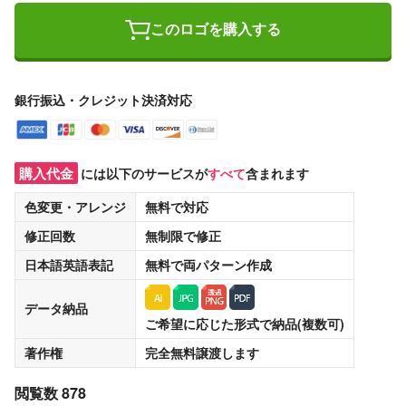
このロゴを購入する
銀行振込・クレジット決済対応
購入代金
には以下のサービスが
すべて
含まれます
色変更・アレンジ
無料
で対応
修正回数
無制限
で修正
日本語英語表記
無料
で両パターン作成
データ納品
ご希望に応じた形式で納品(複数可)
著作権
完全無料譲渡
します
閲覧数 878