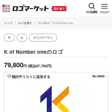
ロゴを探す
メニュー
トップ
ロゴを探す
No.38808「K of Number one」
K
k
ナンバーワン
のロゴ
K of Number one
79,800
円
(税込87,780円)
検討中リストに追加する
No.38808