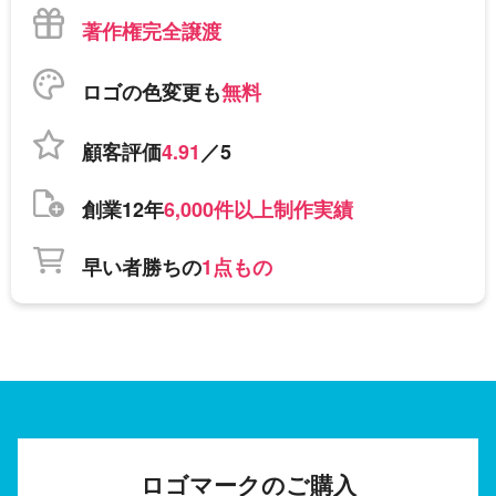
著作権完全譲渡
ロゴの色変更も
無料
顧客評価
4.91
／5
創業12年
6,000件以上制作実績
早い者勝ちの
1点もの
ロゴマークのご購入