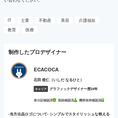
IT
士業
不動産
美容
介護福祉
教育
医療
制作した
プロ
デザイナー
ECACOCA
石田 稔仁（いしだ なるひと）
グラフィックデザイナー歴24年
キャリア
身分証確認済
面談確認済
機密保持確認済
-当方出品ロゴについて- シンプルでスタイリッシュな映える