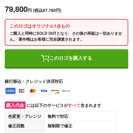
79,800
円
(税込87,780円)
このロゴはオリジナル1点もの
ご購入と同時にSOLD OUTとなり、その後の再販は一切ありませ
ん。 著作権はお客様に完全譲渡されます。
このロゴを購入する
銀行振込・クレジット決済対応
購入代金
には以下のサービスが
すべて
含まれます
色変更・アレンジ
無料
で対応
修正回数
無制限
で修正