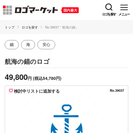
ロゴを探す
メニュー
トップ
ロゴを探す
No.39037「航海の錨」
錨
海
安心
のロゴ
航海の錨
49,800
円
(税込54,780円)
検討中リストに追加する
No.39037