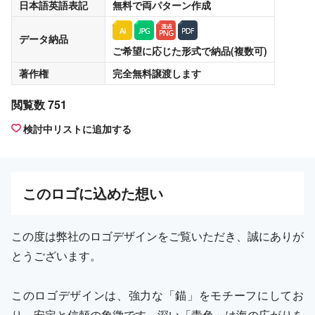
日本語英語表記
無料
で両パターン作成
データ納品
ご希望に応じた形式で納品(複数可)
著作権
完全無料譲渡
します
閲覧数 751
検討中リストに追加する
この
ロゴ
に込めた想い
この度は弊社のロゴデザインをご覧いただき、誠にありが
とうございます。
このロゴデザインは、強力な「錨」をモチーフにしてお
り、安定と信頼の象徴です。深い「青色」は海の広がりを