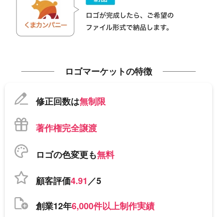
ロゴマーケットの特徴
修正回数は
無制限
著作権完全譲渡
ロゴの色変更も
無料
顧客評価
4.91
／5
創業12年
6,000件以上制作実績