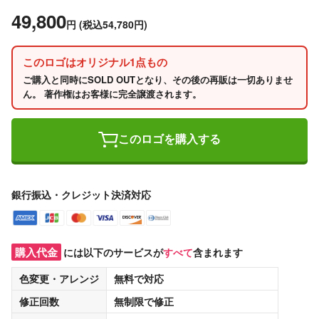
49,800
円
(税込54,780円)
このロゴはオリジナル1点もの
ご購入と同時にSOLD OUTとなり、その後の再販は一切ありませ
ん。 著作権はお客様に完全譲渡されます。
このロゴを購入する
銀行振込・クレジット決済対応
購入代金
には以下のサービスが
すべて
含まれます
色変更・アレンジ
無料
で対応
修正回数
無制限
で修正