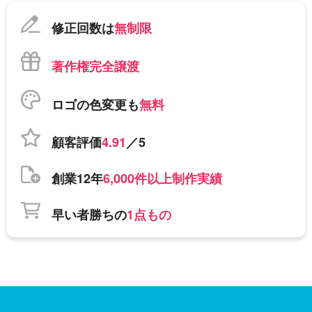
修正回数は
無制限
著作権完全譲渡
ロゴの色変更も
無料
顧客評価
4.91
／5
創業12年
6,000件以上制作実績
早い者勝ちの
1点もの