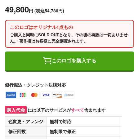
49,800
円
(税込54,780円)
このロゴはオリジナル1点もの
ご購入と同時にSOLD OUTとなり、その後の再販は一切ありませ
ん。 著作権はお客様に完全譲渡されます。
このロゴを購入する
銀行振込・クレジット決済対応
購入代金
には以下のサービスが
すべて
含まれます
色変更・アレンジ
無料
で対応
修正回数
無制限
で修正