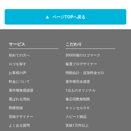
ページTOPへ戻る
サービス
こだわり
初めての方へ
30000個のロゴマーク
ロゴを探す
厳選プロデザイナー
お客様の声
明朗会計・追加料金ゼロ
料金について
著作権完全譲渡
著作権無償譲渡
1点ものオリジナル
選ばれる理由
修正回数無制限
商標登録
キャンセルＯＫ
登録デザイナー
スピード納品
よくある質問
実績1万件以上