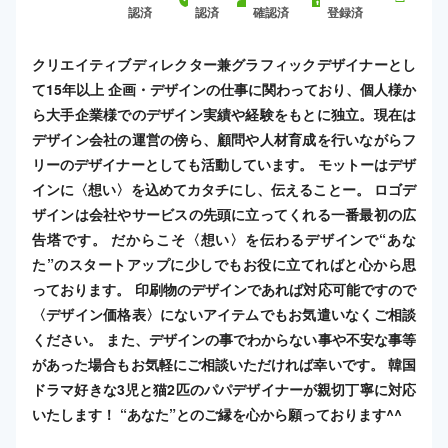
認済
認済
確認済
登録済
クリエイティブディレクター兼グラフィックデザイナーとし
て15年以上 企画・デザインの仕事に関わっており、個人様か
ら大手企業様でのデザイン実績や経験をもとに独立。現在は
デザイン会社の運営の傍ら、顧問や人材育成を行いながらフ
リーのデザイナーとしても活動しています。 モットーはデザ
インに〈想い〉を込めてカタチにし、伝えることー。 ロゴデ
ザインは会社やサービスの先頭に立ってくれる一番最初の広
告塔です。 だからこそ〈想い〉を伝わるデザインで“あな
た”のスタートアップに少しでもお役に立てればと心から思
っております。 印刷物のデザインであれば対応可能ですので
〈デザイン価格表〉にないアイテムでもお気遣いなくご相談
ください。 また、デザインの事でわからない事や不安な事等
があった場合もお気軽にご相談いただければ幸いです。 韓国
ドラマ好きな3児と猫2匹のパパデザイナーが親切丁寧に対応
いたします！ “あなた”とのご縁を心から願っております^^