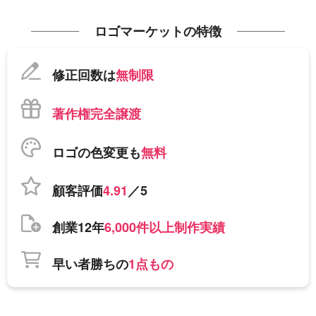
ロゴマーケットの特徴
修正回数は
無制限
著作権完全譲渡
ロゴの色変更も
無料
顧客評価
4.91
／5
創業12年
6,000件以上制作実績
早い者勝ちの
1点もの