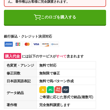
ん。 著作権はお客様に完全譲渡されます。
このロゴを購入する
銀行振込・クレジット決済対応
購入代金
には以下のサービスが
すべて
含まれます
色変更・アレンジ
無料
で対応
修正回数
無制限
で修正
日本語英語表記
無料
で両パターン作成
データ納品
ご希望に応じた形式で納品(複数可)
著作権
完全無料譲渡
します