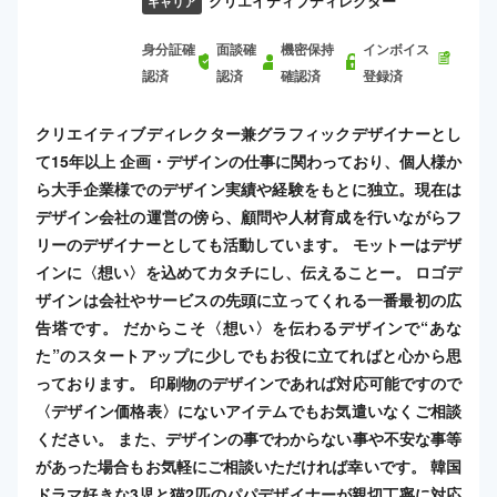
クリエイティブディレクター
キャリア
身分証確
面談確
機密保持
インボイス
認済
認済
確認済
登録済
クリエイティブディレクター兼グラフィックデザイナーとし
て15年以上 企画・デザインの仕事に関わっており、個人様か
ら大手企業様でのデザイン実績や経験をもとに独立。現在は
デザイン会社の運営の傍ら、顧問や人材育成を行いながらフ
リーのデザイナーとしても活動しています。 モットーはデザ
インに〈想い〉を込めてカタチにし、伝えることー。 ロゴデ
ザインは会社やサービスの先頭に立ってくれる一番最初の広
告塔です。 だからこそ〈想い〉を伝わるデザインで“あな
た”のスタートアップに少しでもお役に立てればと心から思
っております。 印刷物のデザインであれば対応可能ですので
〈デザイン価格表〉にないアイテムでもお気遣いなくご相談
ください。 また、デザインの事でわからない事や不安な事等
があった場合もお気軽にご相談いただければ幸いです。 韓国
ドラマ好きな3児と猫2匹のパパデザイナーが親切丁寧に対応