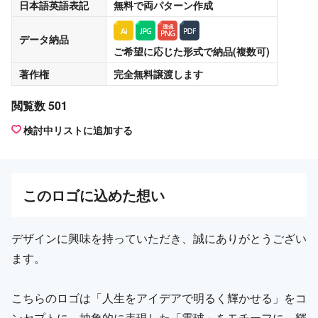
日本語英語表記
無料
で両パターン作成
データ納品
ご希望に応じた形式で納品(複数可)
著作権
完全無料譲渡
します
閲覧数 501
検討中リストに追加する
この
ロゴ
に込めた想い
デザインに興味を持っていただき、誠にありがとうござい
ます。
こちらのロゴは「人生をアイデアで明るく輝かせる」をコ
ンセプトに、抽象的に表現した「電球」をモチーフに、輝