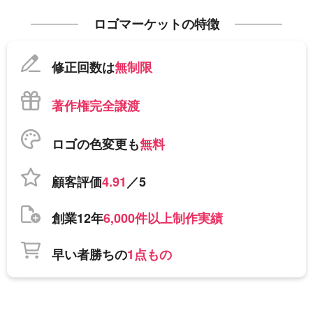
ロゴマーケットの特徴
修正回数は
無制限
著作権完全譲渡
ロゴの色変更も
無料
顧客評価
4.91
／5
創業12年
6,000件以上制作実績
早い者勝ちの
1点もの