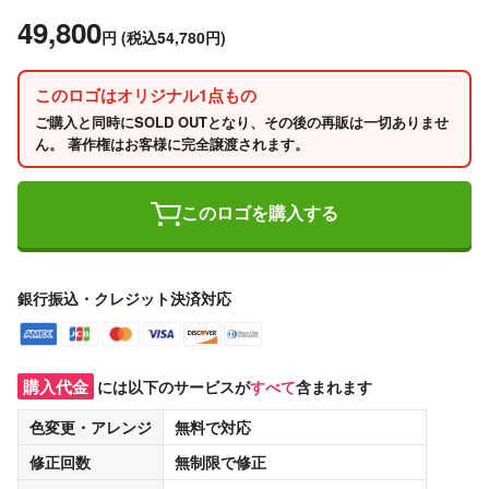
49,800
円
(税込54,780円)
このロゴはオリジナル1点もの
ご購入と同時にSOLD OUTとなり、その後の再販は一切ありませ
ん。 著作権はお客様に完全譲渡されます。
このロゴを購入する
銀行振込・クレジット決済対応
購入代金
には以下のサービスが
すべて
含まれます
色変更・アレンジ
無料
で対応
修正回数
無制限
で修正