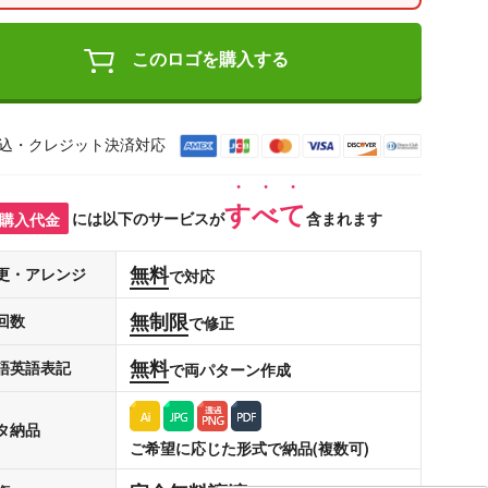
このロゴを購入する
込・クレジット決済対応
すべて
購入代金
には以下のサービスが
含まれます
無料
更・アレンジ
で対応
無制限
回数
で修正
無料
語英語表記
で両パターン作成
タ納品
ご希望に応じた形式で納品(複数可)