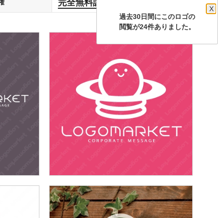
完全無料譲渡
権
します
X
過去30日間にこのロゴの
閲覧が24件ありました。