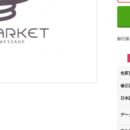
銀行振
色変
修正
日本
デー