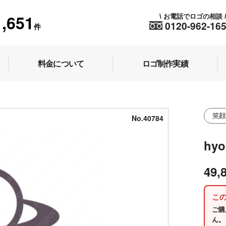
1,651
お電話でロゴの相談
\
0120-962-16
件
料金について
ロゴ制作実績
笑顔
No.40784
hy
49,
こ
ご購
ん。