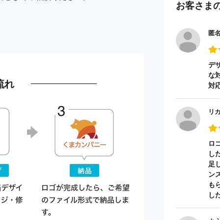
お客さま
匿
デ
な
流れ
対
リ
ロ
し
足
ン
も
し