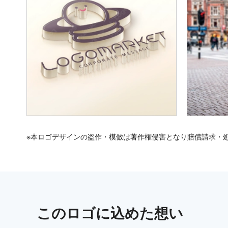
※本ロゴデザインの盗作・模倣は著作権侵害となり賠償請求・
この
ロゴ
に込めた想い