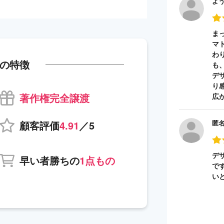
よ
ま
マ
わ
の特徴
も
デ
り
著作権完全譲渡
広
顧客評価
4.91
／5
匿
デ
早い者勝ちの
1点もの
で
い