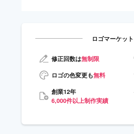
ロゴマーケット
修正回数は
無制限
ロゴの色変更も
無料
創業12年
6,000件以上制作実績