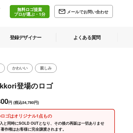
無料ロゴ提案
/
メールでお問い合わせ
5
プロが選ぶ・1分
登録デザイナー
よくある質問
かわいい
親しみ
okkori登場のロゴ
800
円
(税込54,780円)
のロゴはオリジナル1点もの
入と同時にSOLD OUTとなり、その後の再販は一切ありませ
 著作権はお客様に完全譲渡されます。