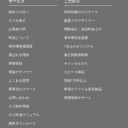
サービス
こだわり
初めての方へ
30000個のロゴマーク
ロゴを探す
厳選プロデザイナー
お客様の声
明朗会計・追加料金ゼロ
料金について
著作権完全譲渡
著作権無償譲渡
1点ものオリジナル
選ばれる理由
修正回数無制限
商標登録
キャンセルＯＫ
登録デザイナー
スピード納品
よくある質問
実績1万件以上
業界別ロゴマーク
希望のファイル形式納品
お問い合わせ
商標登録サポート
ロゴ制作実績
ロゴ作成マニュアル
無料ダウンロード