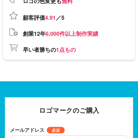
ロゴの色変更も
無料
顧客評価
4.91
／5
創業12年
6,000件以上制作実績
早い者勝ちの
1点もの
ロゴマークのご購入
メールアドレス