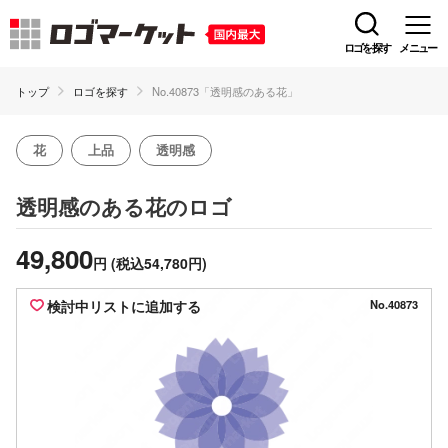
ロゴを探す
メニュー
トップ
ロゴを探す
No.40873「透明感のある花」
花
上品
透明感
のロゴ
透明感のある花
49,800
円
(税込54,780円)
検討中リストに追加する
No.40873