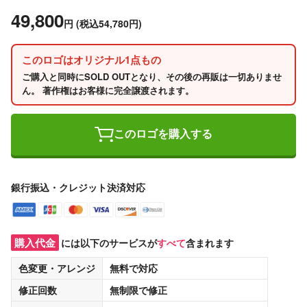
49,800
円
(税込54,780円)
このロゴはオリジナル1点もの
ご購入と同時にSOLD OUTとなり、その後の再販は一切ありませ
ん。 著作権はお客様に完全譲渡されます。
このロゴを購入する
銀行振込・クレジット決済対応
購入代金
には以下のサービスが
すべて
含まれます
色変更・アレンジ
無料
で対応
修正回数
無制限
で修正