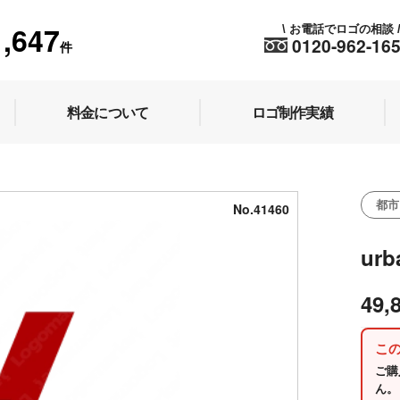
1,647
お電話でロゴの相談
\
0120-962-16
件
料金について
ロゴ制作実績
都市
No.41460
ur
49,
こ
ご購
ん。