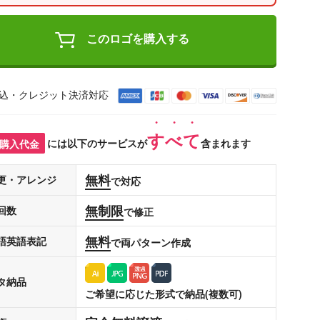
このロゴを購入する
込・クレジット決済対応
すべて
購入代金
には以下のサービスが
含まれます
無料
更・アレンジ
で対応
無制限
回数
で修正
無料
語英語表記
で両パターン作成
タ納品
ご希望に応じた形式で納品(複数可)