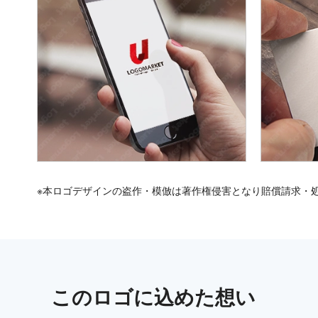
※本ロゴデザインの盗作・模倣は著作権侵害となり賠償請求・
この
ロゴ
に込めた想い