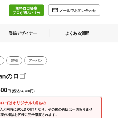
無料ロゴ提案
/
メールでお問い合わせ
5
プロが選ぶ・1分
登録デザイナー
よくある質問
建物
アーバン
banのロゴ
800
円
(税込54,780円)
のロゴはオリジナル1点もの
入と同時にSOLD OUTとなり、その後の再販は一切ありませ
 著作権はお客様に完全譲渡されます。