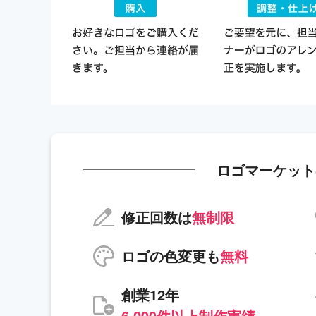
ロゴマーケット
修正回数は
無制限
ロゴの色変更も
無料
創業12年
6,000件以上制作実績