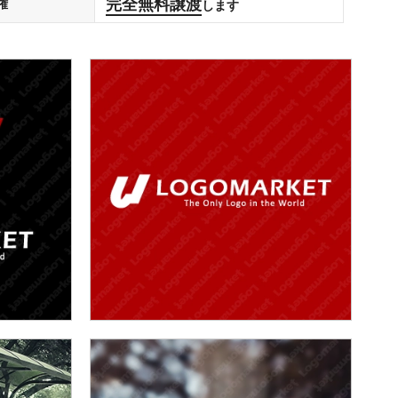
完全無料譲渡
権
します