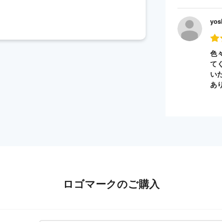
yos
色
て
い
あ
ロゴマークのご購入