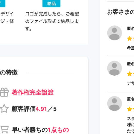
お客さま
匿
希
匿
の特徴
デ
著作権完全譲渡
匿
顧客評価
4.91
／5
ス
味
早い者勝ちの
1点もの
た