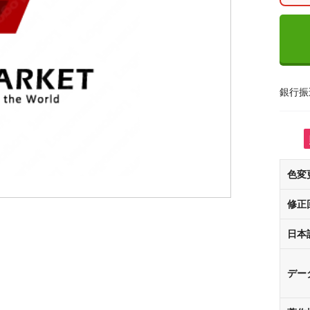
銀行振
色変
修正
日本
デー