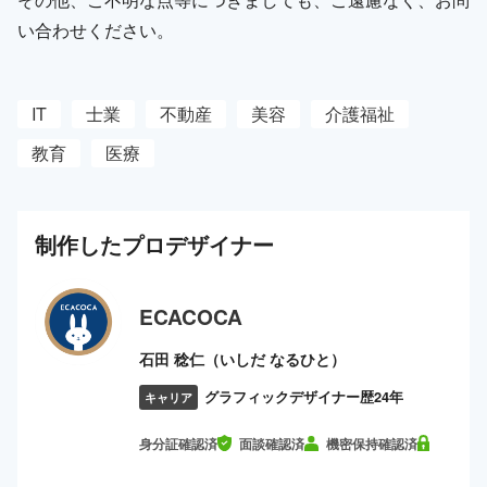
い合わせください。
IT
士業
不動産
美容
介護福祉
教育
医療
制作した
プロ
デザイナー
ECACOCA
石田 稔仁（いしだ なるひと）
グラフィックデザイナー歴24年
キャリア
身分証確認済
面談確認済
機密保持確認済