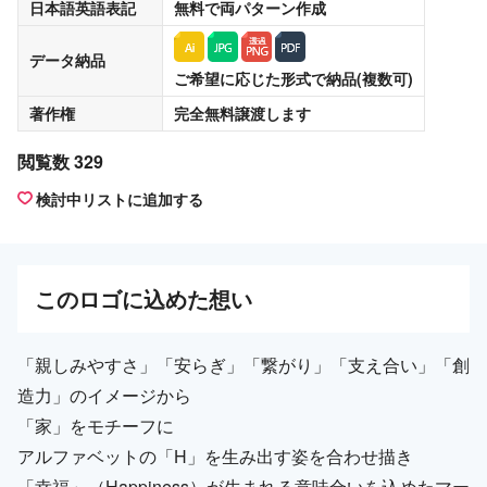
日本語英語表記
無料
で両パターン作成
データ納品
ご希望に応じた形式で納品(複数可)
著作権
完全無料譲渡
します
閲覧数 329
検討中リストに追加する
この
ロゴ
に込めた想い
「親しみやすさ」「安らぎ」「繋がり」「支え合い」「創
造力」のイメージから
「家」をモチーフに
アルファベットの「H」を生み出す姿を合わせ描き
「幸福」（Happiness）が生まれる意味合いを込めたマー