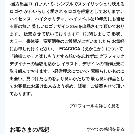
-当方出品ロゴについて- シンプルでスタイリッシュな映える
ロゴや かわいらしく愛されるロゴを得意としております。
ハイセンス、ハイクオリティ、ハイレベルな10年先にも褪せ
る事の無い 美しいロゴデザインのみを出品させて頂いており
ます。 販売させて頂いておりますロゴに関しまして 形状、
カラー、書体等、変更調整のご希望がございましたら お気軽
にお申し付けください。 -ECACOCA（えかこか）について-
「絵描こか」と楽しもうとする想いを忘れずに グラフィック
デザイナーの経験を活かし イラスト、デザインの制作販売に
取り組んでおります。 -経営理念について- 素晴らしいものに
出会い、見つけたものをより良いかたちで 最も良い作品とし
てお客様にお届け出来るよう努め、販売、ご提案させて頂い
ております。
プロフィールを詳しく見る
お客さまの感想
すべての感想を見る