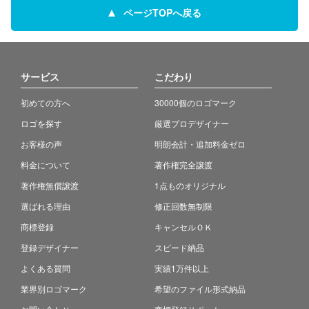
ページTOPへ戻る
サービス
こだわり
初めての方へ
30000個のロゴマーク
ロゴを探す
厳選プロデザイナー
お客様の声
明朗会計・追加料金ゼロ
料金について
著作権完全譲渡
著作権無償譲渡
1点ものオリジナル
選ばれる理由
修正回数無制限
商標登録
キャンセルＯＫ
登録デザイナー
スピード納品
よくある質問
実績1万件以上
業界別ロゴマーク
希望のファイル形式納品