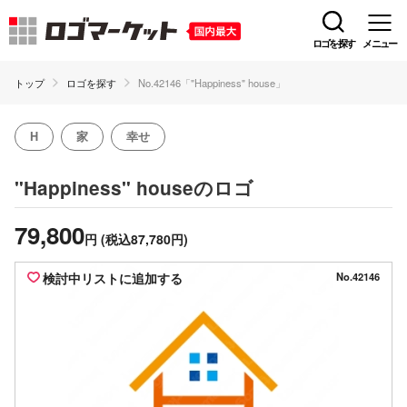
ロゴを探す
メニュー
トップ
ロゴを探す
No.42146「"Happiness" house」
H
家
幸せ
のロゴ
"Happiness" house
79,800
円
(税込87,780円)
検討中リストに追加する
No.42146