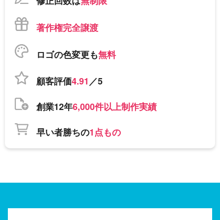
修正回数は
無制限
著作権完全譲渡
ロゴの色変更も
無料
顧客評価
4.91
／5
創業12年
6,000件以上制作実績
早い者勝ちの
1点もの