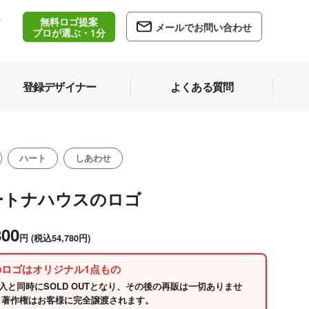
無料ロゴ提案
/
メールでお問い合わせ
5
プロが選ぶ・1分
登録デザイナー
よくある質問
ハート
しあわせ
ートナハウスのロゴ
800
円
(税込54,780円)
のロゴはオリジナル1点もの
入と同時にSOLD OUTとなり、その後の再販は一切ありませ
 著作権はお客様に完全譲渡されます。