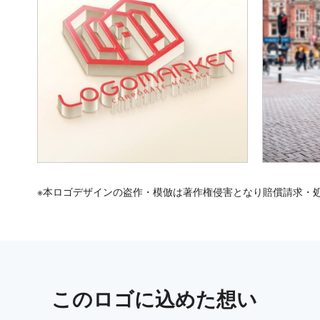
※本ロゴデザインの盗作・模倣は著作権侵害となり賠償請求・
この
ロゴ
に込めた想い