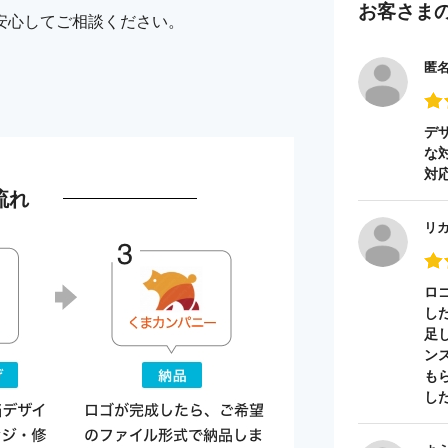
お客さま
安心してご相談ください。
匿
デ
な
対
流れ
リ
ロ
し
足
ン
も
し