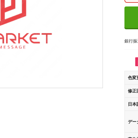
銀行振
色変
修正
日本
デー