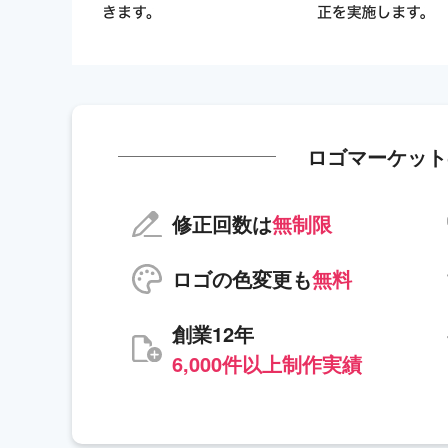
ロゴマーケット
修正回数は
無制限
ロゴの色変更も
無料
創業12年
6,000件以上制作実績