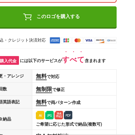
このロゴを購入する
込・クレジット決済対応
すべて
購入代金
には以下のサービスが
含まれます
無料
更・アレンジ
で対応
無制限
回数
で修正
無料
語英語表記
で両パターン作成
タ納品
ご希望に応じた形式で納品(複数可)