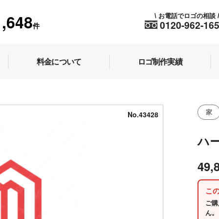
1,648
お電話でロゴの相談
\
0120-962-16
件
料金について
ロゴ制作実績
家
No.43428
ハ
49,
こ
ご購
ん。