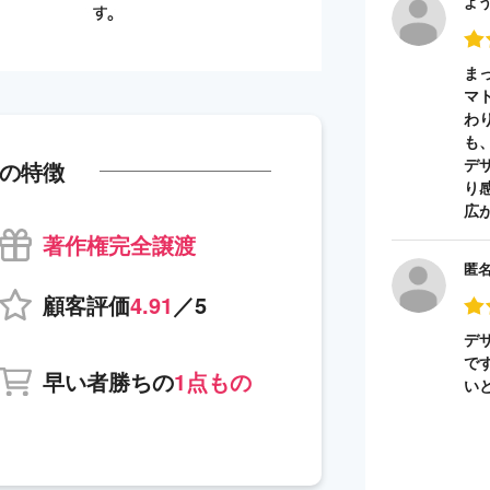
よ
ま
マ
わ
も
デ
の特徴
り
広
著作権完全譲渡
匿
顧客評価
4.91
／5
デ
で
早い者勝ちの
1点もの
い