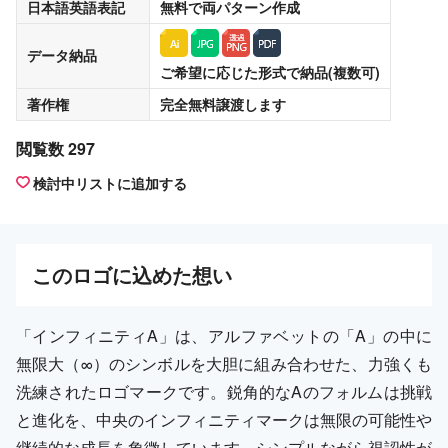
日本語英語表記
無料
で両パターン作成
データ納品
ご希望に応じた形式で納品(複数可)
著作権
完全無料譲渡
します
閲覧数 297
検討中リストに追加する
この
ロゴ
に込めた想い
「インフィニティA」は、アルファベットの「A」の中に
無限大（∞）のシンボルを大胆に組み合わせた、力強くも
洗練されたロゴマークです。鋭角的なAのフォルムは挑戦
と進化を、中央のインフィニティマークは無限の可能性や
継続的な成長を象徴しています。シンプルながら視認性が