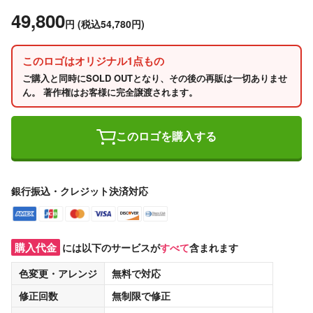
49,800
円
(税込54,780円)
このロゴはオリジナル1点もの
ご購入と同時にSOLD OUTとなり、その後の再販は一切ありませ
ん。 著作権はお客様に完全譲渡されます。
このロゴを購入する
銀行振込・クレジット決済対応
購入代金
には以下のサービスが
すべて
含まれます
色変更・アレンジ
無料
で対応
修正回数
無制限
で修正