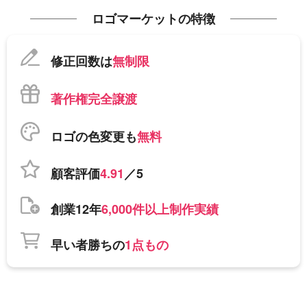
ロゴマーケットの特徴
修正回数は
無制限
著作権完全譲渡
ロゴの色変更も
無料
顧客評価
4.91
／5
創業12年
6,000件以上制作実績
早い者勝ちの
1点もの