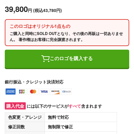
39,800
円
(税込43,780円)
このロゴはオリジナル1点もの
ご購入と同時にSOLD OUTとなり、その後の再販は一切ありませ
ん。 著作権はお客様に完全譲渡されます。
このロゴを購入する
銀行振込・クレジット決済対応
購入代金
には以下のサービスが
すべて
含まれます
色変更・アレンジ
無料
で対応
修正回数
無制限
で修正