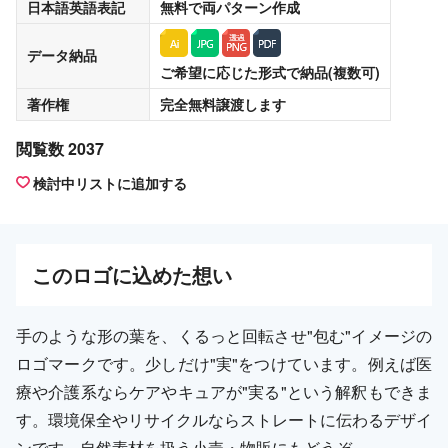
日本語英語表記
無料
で両パターン作成
データ納品
ご希望に応じた形式で納品(複数可)
著作権
完全無料譲渡
します
閲覧数 2037
検討中リストに追加する
この
ロゴ
に込めた想い
手のような形の葉を、くるっと回転させ"包む"イメージの
ロゴマークです。少しだけ"実"をつけています。例えば医
療や介護系ならケアやキュアが"実る"という解釈もできま
す。環境保全やリサイクルならストレートに伝わるデザイ
ンです。自然素材を扱う小売・物販にもどうぞ。