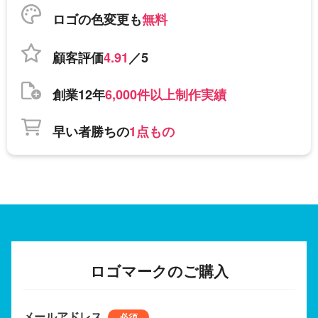
ロゴの色変更も
無料
顧客評価
4.91
／5
創業12年
6,000件以上制作実績
早い者勝ちの
1点もの
ロゴマークのご購入
メールアドレス