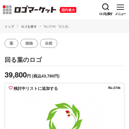
ロゴを探す
メニュー
トップ
ロゴを探す
No.5746「回る葉」
葉
植物
自然
のロゴ
回る葉
39,800
円
(税込43,780円)
検討中リストに追加する
No.5746