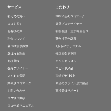
サービス
こだわり
初めての方へ
30000個のロゴマーク
ロゴを探す
厳選プロデザイナー
お客様の声
明朗会計・追加料金ゼロ
料金について
著作権完全譲渡
著作権無償譲渡
1点ものオリジナル
選ばれる理由
修正回数無制限
商標登録
キャンセルＯＫ
登録デザイナー
スピード納品
よくある質問
実績1万件以上
業界別ロゴマーク
希望のファイル形式納品
お問い合わせ
商標登録サポート
ロゴ制作実績
ロゴ作成マニュアル