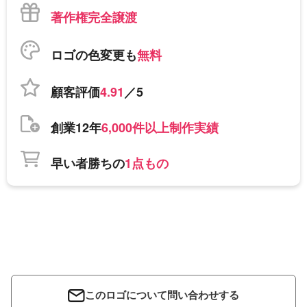
著作権完全譲渡
ロゴの色変更も
無料
顧客評価
4.91
／5
創業12年
6,000件以上制作実績
早い者勝ちの
1点もの
このロゴについて問い合わせする