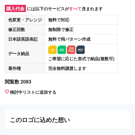
購入代金
には以下のサービスが
すべて
含まれます
色変更・アレンジ
無料
で対応
修正回数
無制限
で修正
日本語英語表記
無料
で両パターン作成
データ納品
ご希望に応じた形式で納品(複数可)
著作権
完全無料譲渡
します
閲覧数 2083
検討中リストに追加する
この
ロゴ
に込めた想い