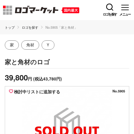
ロゴを探す
メニュー
トップ
ロゴを探す
No.5905「家と角材」
家
角材
Y
のロゴ
家と角材
39,800
円
(税込43,780円)
検討中リストに追加する
No.5905