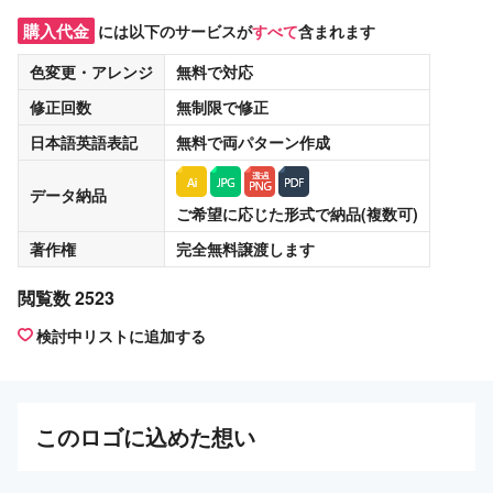
購入代金
には以下のサービスが
すべて
含まれます
色変更・アレンジ
無料
で対応
修正回数
無制限
で修正
日本語英語表記
無料
で両パターン作成
データ納品
ご希望に応じた形式で納品(複数可)
著作権
完全無料譲渡
します
閲覧数 2523
検討中リストに追加する
この
ロゴ
に込めた想い