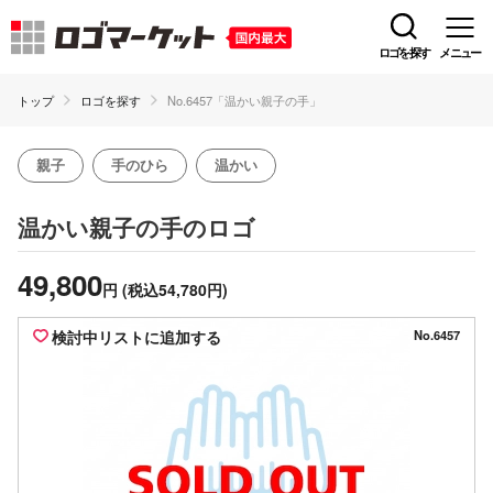
ロゴを探す
メニュー
トップ
ロゴを探す
No.6457「温かい親子の手」
親子
手のひら
温かい
のロゴ
温かい親子の手
49,800
円
(税込54,780円)
検討中リストに追加する
No.6457