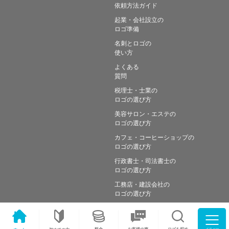
依頼方法ガイド
起業・会社設立の
ロゴ準備
名刺とロゴの
使い方
よくある
質問
税理士・士業の
ロゴの選び方
美容サロン・エステの
ロゴの選び方
カフェ・コーヒーショップの
ロゴの選び方
行政書士・司法書士の
ロゴの選び方
工務店・建設会社の
ロゴの選び方
メニュー
料金
ロゴを探す
お客様の声