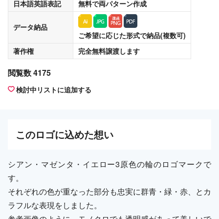
日本語英語表記
無料
で両パターン作成
データ納品
ご希望に応じた形式で納品(複数可)
著作権
完全無料譲渡
します
閲覧数 4175
検討中リストに追加する
この
ロゴ
に込めた想い
シアン・マゼンタ・イエロー3原色の輪のロゴマークで
す。
それぞれの色が重なった部分も忠実に群青・緑・赤、とカ
ラフルな表現をしました。
参考画像のように、モノクロでも透明感があって美しいで