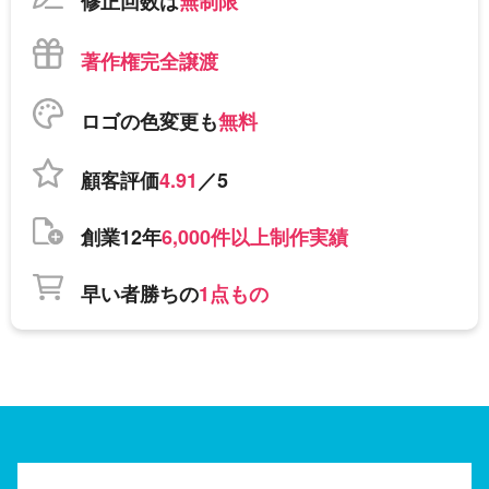
修正回数は
無制限
著作権完全譲渡
ロゴの色変更も
無料
顧客評価
4.91
／5
創業12年
6,000件以上制作実績
早い者勝ちの
1点もの