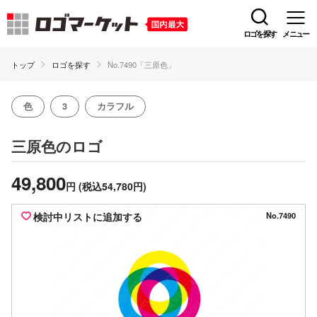
ロゴを探す
メニュー
トップ
ロゴを探す
No.7490「三原色」
色
3
カラフル
のロゴ
三原色
49,800
円
(税込54,780円)
検討中リストに追加する
No.7490