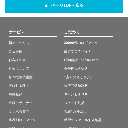
ページTOPへ戻る
サービス
こだわり
初めての方へ
30000個のロゴマーク
ロゴを探す
厳選プロデザイナー
お客様の声
明朗会計・追加料金ゼロ
料金について
著作権完全譲渡
著作権無償譲渡
1点ものオリジナル
選ばれる理由
修正回数無制限
商標登録
キャンセルＯＫ
登録デザイナー
スピード納品
よくある質問
実績1万件以上
業界別ロゴマーク
希望のファイル形式納品