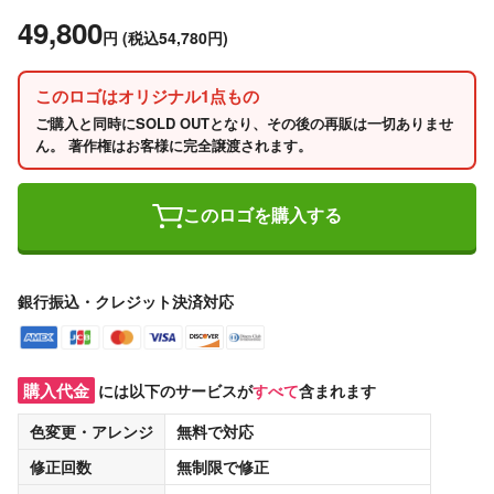
49,800
円
(税込54,780円)
このロゴはオリジナル1点もの
ご購入と同時にSOLD OUTとなり、その後の再販は一切ありませ
ん。 著作権はお客様に完全譲渡されます。
このロゴを購入する
銀行振込・クレジット決済対応
購入代金
には以下のサービスが
すべて
含まれます
色変更・アレンジ
無料
で対応
修正回数
無制限
で修正