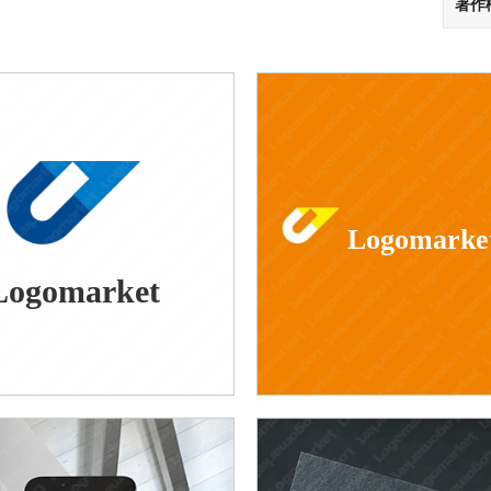
著作
Logomarke
Logomarket