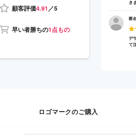
き
顧客評価
4.91
／5
匿
早い者勝ちの
1点もの
デ
て
ロゴマークのご購入