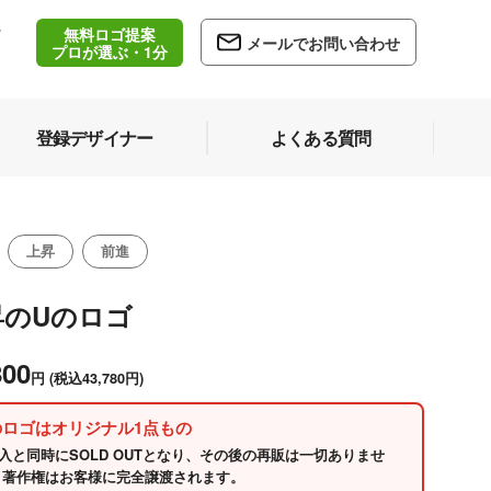
無料ロゴ提案
/
メールでお問い合わせ
5
プロが選ぶ・1分
登録デザイナー
よくある質問
上昇
前進
昇のUのロゴ
800
円
(税込43,780円)
のロゴはオリジナル1点もの
入と同時にSOLD OUTとなり、その後の再販は一切ありませ
 著作権はお客様に完全譲渡されます。