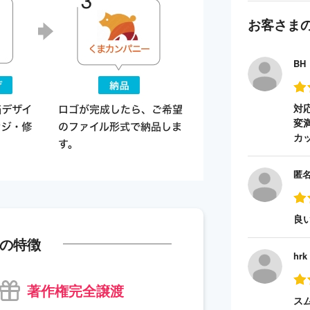
お客さま
BH
対
変
カ
匿
良
の特徴
hrk
著作権完全譲渡
ス