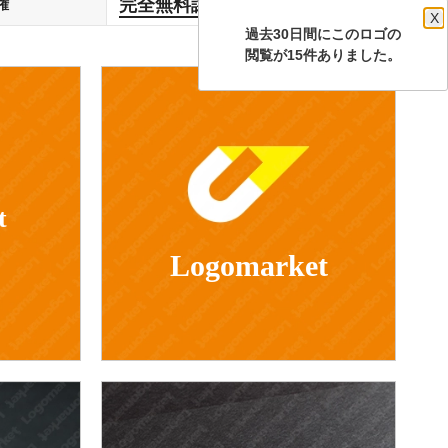
完全無料譲渡
権
します
X
過去30日間にこのロゴの
閲覧が15件ありました。
t
Logomarket