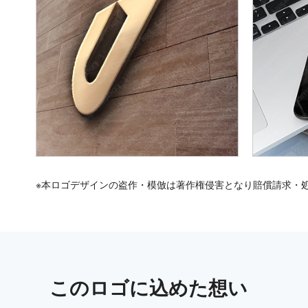
※本ロゴデザインの盗作・模倣は著作権侵害となり賠償請求・
この
ロゴ
に込めた想い