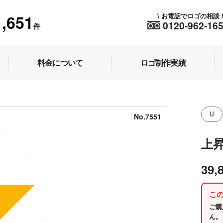
1,651
お電話でロゴの相談
\
0120-962-16
件
料金について
ロゴ制作実績
U
No.7551
上
39,
こ
ご購
ん。