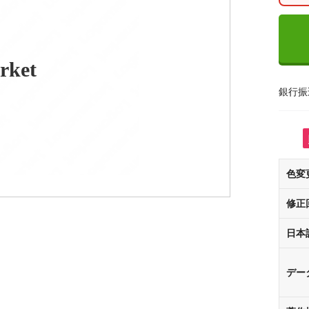
rket
銀行振
色変
修正
日本
デー