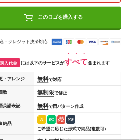
このロゴを購入する
込・クレジット決済対応
すべて
購入代金
には以下のサービスが
含まれます
無料
更・アレンジ
で対応
無制限
回数
で修正
無料
語英語表記
で両パターン作成
タ納品
ご希望に応じた形式で納品(複数可)