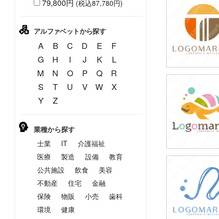
79,800円
(税込87,780円)
49,800円
(税込54,780円
アルファベットから探す
A
B
C
D
E
F
G
H
I
J
K
L
M
N
O
P
Q
R
S
T
U
V
W
X
49,800円
Y
Z
(税込54,780円
業種から探す
士業
IT
介護福祉
医療
製造
設備
教育
公共施設
飲食
美容
49,800円
(税込54,780円
不動産
住宅
金融
保険
物販
小売
歯科
環境
健康