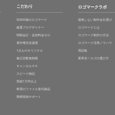
こだわり
ロゴマークラボ
30000個のロゴマーク
後悔しない制作会社選び
厳選プロデザイナー
ロゴマークとは
明朗会計・追加料金ゼロ
ロゴマーク制作の方法
著作権完全譲渡
ロゴマーク活用ノウハウ
1点ものオリジナル
用語集
修正回数無制限
業界別！ロゴの選び方
キャンセルＯＫ
スピード納品
実績1万件以上
希望のファイル形式納品
商標登録サポート