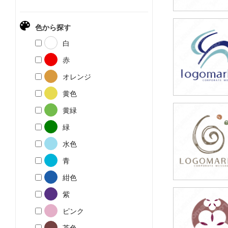
色から探す
39,800円
白
(税込43,780円
赤
オレンジ
黄色
黄緑
49,800円
緑
(税込54,780円
水色
青
紺色
紫
39,800円
ピンク
(税込43,780円
茶色