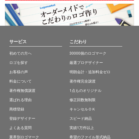
サービス
こだわり
初めての方へ
30000個のロゴマーク
ロゴを探す
厳選プロデザイナー
お客様の声
明朗会計・追加料金ゼロ
料金について
著作権完全譲渡
著作権無償譲渡
1点ものオリジナル
選ばれる理由
修正回数無制限
商標登録
キャンセルＯＫ
登録デザイナー
スピード納品
よくある質問
実績1万件以上
業界別ロゴマーク
希望のファイル形式納品