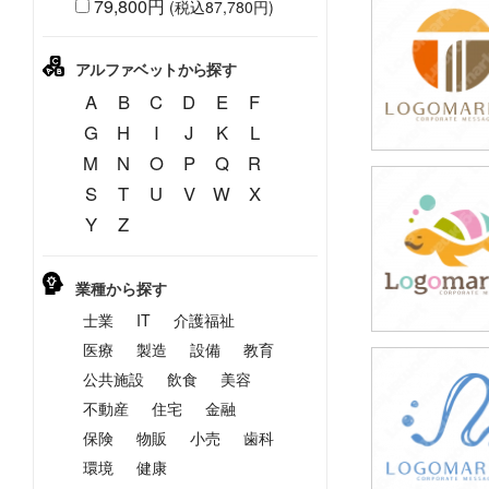
79,800円
(税込87,780円)
49,800円
(税込54,780円
アルファベットから探す
A
B
C
D
E
F
G
H
I
J
K
L
M
N
O
P
Q
R
S
T
U
V
W
X
49,800円
Y
Z
(税込54,780円
業種から探す
士業
IT
介護福祉
医療
製造
設備
教育
公共施設
飲食
美容
49,800円
(税込54,780円
不動産
住宅
金融
保険
物販
小売
歯科
環境
健康