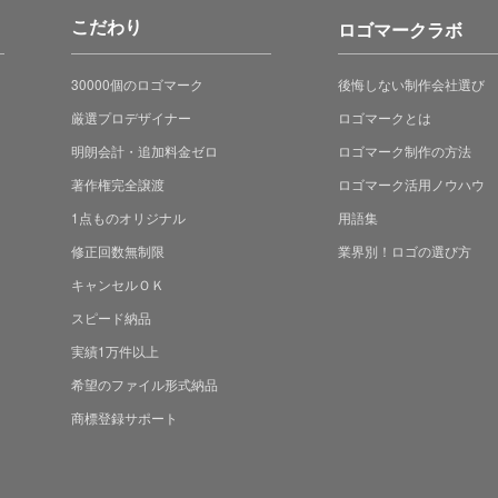
こだわり
ロゴマークラボ
30000個のロゴマーク
後悔しない制作会社選び
厳選プロデザイナー
ロゴマークとは
明朗会計・追加料金ゼロ
ロゴマーク制作の方法
著作権完全譲渡
ロゴマーク活用ノウハウ
1点ものオリジナル
用語集
修正回数無制限
業界別！ロゴの選び方
キャンセルＯＫ
スピード納品
実績1万件以上
希望のファイル形式納品
商標登録サポート