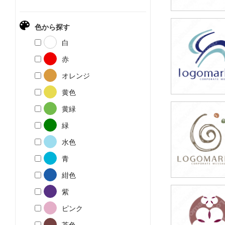
色から探す
39,800円
白
(税込43,780円
赤
オレンジ
黄色
黄緑
49,800円
緑
(税込54,780円
水色
青
紺色
紫
39,800円
ピンク
(税込43,780円
茶色