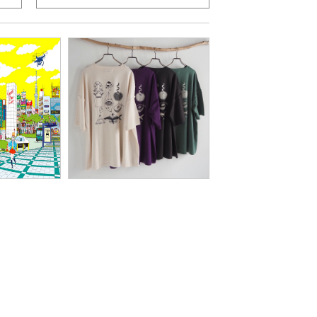
1366
5
「 株式会社アンドヴォーグ
やおきん様」
様」