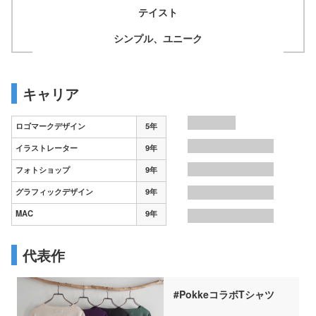
テイスト
シンプル、ユニーク
キャリア
ロゴマークデザイン
5年
イラストレーター
9年
フォトショップ
9年
グラフィックデザイン
9年
MAC
9年
代表作
#PokkeコラボTシャツ