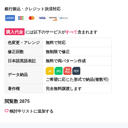
銀行振込・クレジット決済対応
購入代金
には以下のサービスが
すべて
含まれます
色変更・アレンジ
無料
で対応
修正回数
無制限
で修正
日本語英語表記
無料
で両パターン作成
データ納品
ご希望に応じた形式で納品(複数可)
著作権
完全無料譲渡
します
閲覧数 2875
検討中リストに追加する