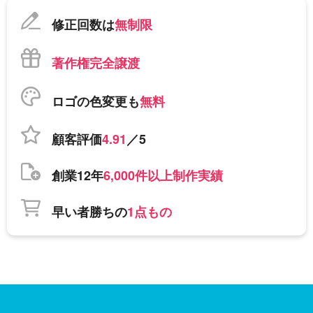
修正回数は
無制限
著作権完全譲渡
ロゴの色変更も
無料
顧客評価
4.91
／5
創業12年
6,000件以上制作実績
早い者勝ちの
1点もの