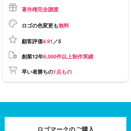
著作権完全譲渡
ロゴの色変更も
無料
顧客評価
4.91
／5
創業12年
6,000件以上制作実績
早い者勝ちの
1点もの
ロゴマークのご購入