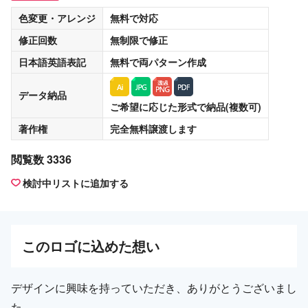
色変更・アレンジ
無料
で対応
修正回数
無制限
で修正
日本語英語表記
無料
で両パターン作成
データ納品
ご希望に応じた形式で納品(複数可)
著作権
完全無料譲渡
します
閲覧数 3336
検討中リストに追加する
この
ロゴ
に込めた想い
デザインに興味を持っていただき、ありがとうございまし
た。