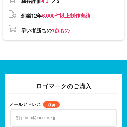
顧客評価
4.91
／5
創業12年
6,000件以上制作実績
早い者勝ちの
1点もの
ロゴマークのご購入
メールアドレス