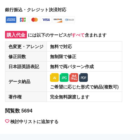
銀行振込・クレジット決済対応
購入代金
には以下のサービスが
すべて
含まれます
色変更・アレンジ
無料
で対応
修正回数
無制限
で修正
日本語英語表記
無料
で両パターン作成
データ納品
ご希望に応じた形式で納品(複数可)
著作権
完全無料譲渡
します
閲覧数 5694
検討中リストに追加する