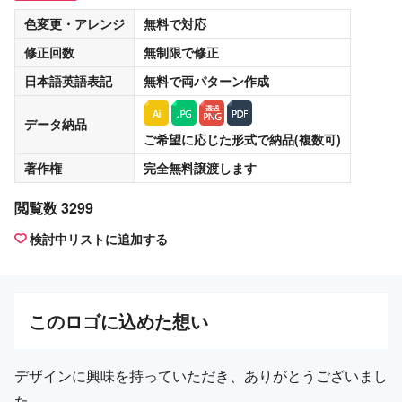
色変更・アレンジ
無料
で対応
修正回数
無制限
で修正
日本語英語表記
無料
で両パターン作成
データ納品
ご希望に応じた形式で納品(複数可)
著作権
完全無料譲渡
します
閲覧数 3299
検討中リストに追加する
この
ロゴ
に込めた想い
デザインに興味を持っていただき、ありがとうございまし
た。