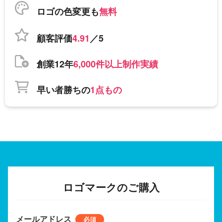
ロゴの色変更も
無料
顧客評価
4.91
／5
創業12年
6,000件以上制作実績
早い者勝ちの
1点もの
ロゴマークのご購入
メールアドレス