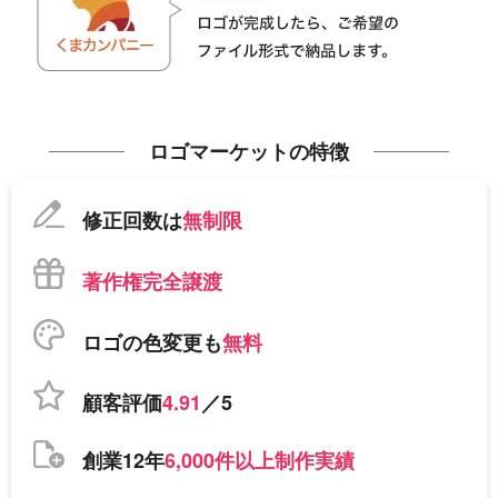
ロゴマーケットの特徴
修正回数は
無制限
著作権完全譲渡
ロゴの色変更も
無料
顧客評価
4.91
／5
創業12年
6,000件以上制作実績