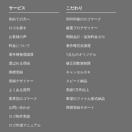
サービス
こだわり
初めての方へ
30000個のロゴマーク
ロゴを探す
厳選プロデザイナー
お客様の声
明朗会計・追加料金ゼロ
料金について
著作権完全譲渡
著作権無償譲渡
1点ものオリジナル
選ばれる理由
修正回数無制限
商標登録
キャンセルＯＫ
登録デザイナー
スピード納品
よくある質問
実績1万件以上
業界別ロゴマーク
希望のファイル形式納品
お問い合わせ
商標登録サポート
ロゴ制作実績
ロゴ作成マニュアル