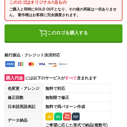
このロゴはオリジナル1点もの
ご購入と同時にSOLD OUTとなり、その後の再販は一切ありませ
ん。 著作権はお客様に完全譲渡されます。
このロゴを購入する
銀行振込・クレジット決済対応
購入代金
には以下のサービスが
すべて
含まれます
色変更・アレンジ
無料
で対応
修正回数
無制限
で修正
日本語英語表記
無料
で両パターン作成
データ納品
ご希望に応じた形式で納品(複数可)