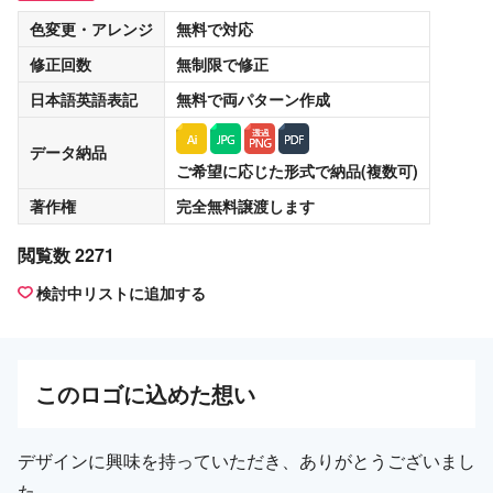
色変更・アレンジ
無料
で対応
修正回数
無制限
で修正
日本語英語表記
無料
で両パターン作成
データ納品
ご希望に応じた形式で納品(複数可)
著作権
完全無料譲渡
します
閲覧数 2271
検討中リストに追加する
この
ロゴ
に込めた想い
デザインに興味を持っていただき、ありがとうございまし
た。