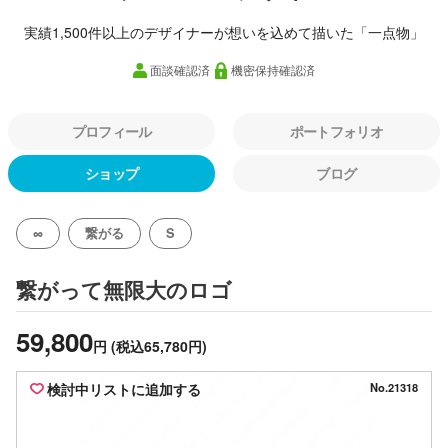
実績1,500件以上のデザイナーが想いを込めて描いた「一点物」
面談確認済
機密保持確認済
プロフィール
ポートフォリオ
ショップ
ブログ
∞
繋がる
S
のロゴ
繋がって無限大
59,800
円
(税込65,780円)
検討中リストに追加する
No.21318