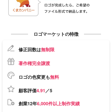
ロゴマーケットの特徴
修正回数は
無制限
著作権完全譲渡
ロゴの色変更も
無料
顧客評価
4.91
／5
創業12年
6,000件以上制作実績