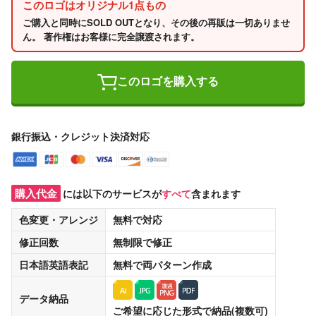
このロゴはオリジナル1点もの
ご購入と同時にSOLD OUTとなり、その後の再販は一切ありませ
ん。 著作権はお客様に完全譲渡されます。
このロゴを購入する
銀行振込・クレジット決済対応
購入代金
には以下のサービスが
すべて
含まれます
色変更・アレンジ
無料
で対応
修正回数
無制限
で修正
日本語英語表記
無料
で両パターン作成
データ納品
ご希望に応じた形式で納品(複数可)