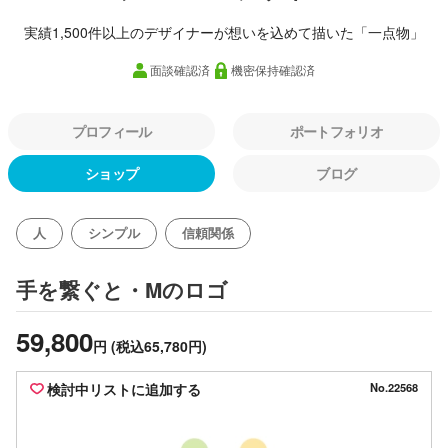
実績1,500件以上のデザイナーが想いを込めて描いた「一点物」
面談確認済
機密保持確認済
プロフィール
ポートフォリオ
ショップ
ブログ
人
シンプル
信頼関係
のロゴ
手を繋ぐと・M
59,800
円
(税込65,780円)
検討中リストに追加する
No.22568