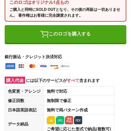
このロゴはオリジナル1点もの
ご購入と同時にSOLD OUTとなり、その後の再販は一切ありませ
ん。 著作権はお客様に完全譲渡されます。
このロゴを購入する
銀行振込・クレジット決済対応
購入代金
には以下のサービスが
すべて
含まれます
色変更・アレンジ
無料
で対応
修正回数
無制限
で修正
日本語英語表記
無料
で両パターン作成
データ納品
ご希望に応じた形式で納品(複数可)