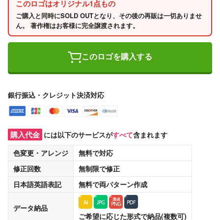
このロゴはオリジナル1点もの
ご購入と同時にSOLD OUTとなり、その後の再販は一切ありませ
ん。 著作権はお客様に完全譲渡されます。
このロゴを購入する
銀行振込・クレジット決済対応
購入代金
には以下のサービスが
すべて
含まれます
色変更・アレンジ
無料
で対応
修正回数
無制限
で修正
日本語英語表記
無料
で両パターン作成
データ納品
ご希望に応じた形式で納品(複数可)