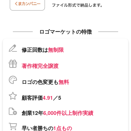
ロゴマーケットの特徴
修正回数は
無制限
著作権完全譲渡
ロゴの色変更も
無料
顧客評価
4.91
／5
創業12年
6,000件以上制作実績
早い者勝ちの
1点もの