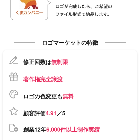
ロゴマーケットの特徴
修正回数は
無制限
著作権完全譲渡
ロゴの色変更も
無料
顧客評価
4.91
／5
創業12年
6,000件以上制作実績