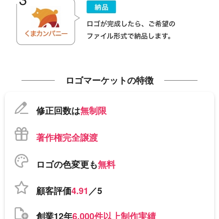
ロゴマーケットの特徴
修正回数は
無制限
著作権完全譲渡
ロゴの色変更も
無料
顧客評価
4.91
／5
創業12年
6,000件以上制作実績