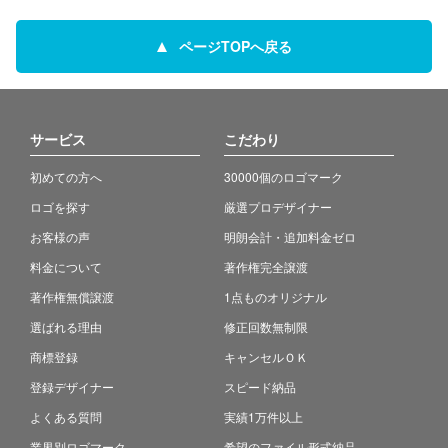
ページTOPへ戻る
サービス
こだわり
初めての方へ
30000個のロゴマーク
ロゴを探す
厳選プロデザイナー
お客様の声
明朗会計・追加料金ゼロ
料金について
著作権完全譲渡
著作権無償譲渡
1点ものオリジナル
選ばれる理由
修正回数無制限
商標登録
キャンセルＯＫ
登録デザイナー
スピード納品
よくある質問
実績1万件以上
業界別ロゴマーク
希望のファイル形式納品