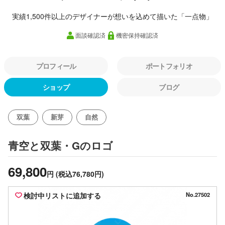
実績1,500件以上のデザイナーが想いを込めて描いた「一点物」
面談確認済
機密保持確認済
プロフィール
ポートフォリオ
ショップ
ブログ
双葉
新芽
自然
のロゴ
青空と双葉・G
69,800
円
(税込76,780円)
検討中リストに追加する
No.27502