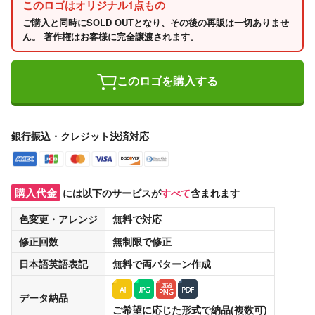
このロゴはオリジナル1点もの
ご購入と同時にSOLD OUTとなり、その後の再販は一切ありませ
ん。 著作権はお客様に完全譲渡されます。
このロゴを購入する
銀行振込・クレジット決済対応
購入代金
には以下のサービスが
すべて
含まれます
色変更・アレンジ
無料
で対応
修正回数
無制限
で修正
日本語英語表記
無料
で両パターン作成
データ納品
ご希望に応じた形式で納品(複数可)