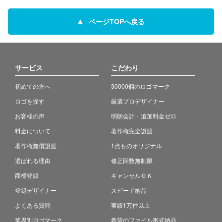
ページTOPへ戻る
サービス
こだわり
初めての方へ
30000個のロゴマーク
ロゴを探す
厳選プロデザイナー
お客様の声
明朗会計・追加料金ゼロ
料金について
著作権完全譲渡
著作権無償譲渡
1点ものオリジナル
選ばれる理由
修正回数無制限
商標登録
キャンセルＯＫ
登録デザイナー
スピード納品
よくある質問
実績1万件以上
業界別ロゴマーク
希望のファイル形式納品