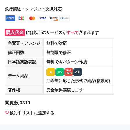
銀行振込・クレジット決済対応
購入代金
には以下のサービスが
すべて
含まれます
色変更・アレンジ
無料
で対応
修正回数
無制限
で修正
日本語英語表記
無料
で両パターン作成
データ納品
ご希望に応じた形式で納品(複数可)
著作権
完全無料譲渡
します
閲覧数 3310
検討中リストに追加する