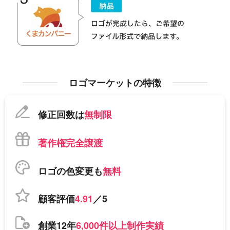
ロゴマーケットの特徴
修正回数は
無制限
著作権完全譲渡
ロゴの色変更も
無料
顧客評価
4.91
／5
創業12年
6,000件以上制作実績