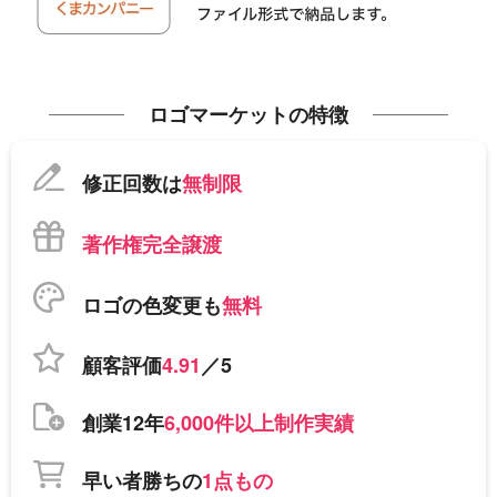
ロゴマーケットの特徴
修正回数は
無制限
著作権完全譲渡
ロゴの色変更も
無料
顧客評価
4.91
／5
創業12年
6,000件以上制作実績
早い者勝ちの
1点もの