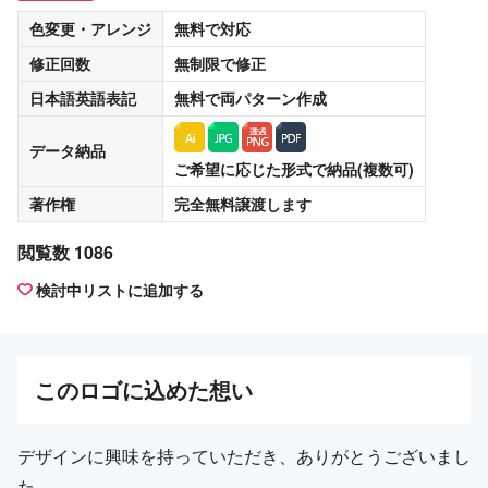
色変更・アレンジ
無料
で対応
修正回数
無制限
で修正
日本語英語表記
無料
で両パターン作成
データ納品
ご希望に応じた形式で納品(複数可)
著作権
完全無料譲渡
します
閲覧数 1086
検討中リストに追加する
この
ロゴ
に込めた想い
デザインに興味を持っていただき、ありがとうございまし
た。