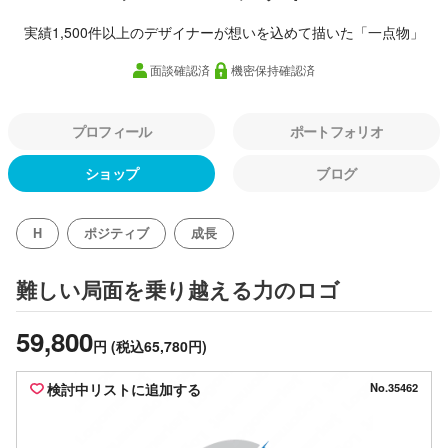
実績1,500件以上のデザイナーが想いを込めて描いた「一点物」
面談確認済
機密保持確認済
プロフィール
ポートフォリオ
ショップ
ブログ
H
ポジティブ
成長
のロゴ
難しい局面を乗り越える力
59,800
円
(税込65,780円)
検討中リストに追加する
No.35462