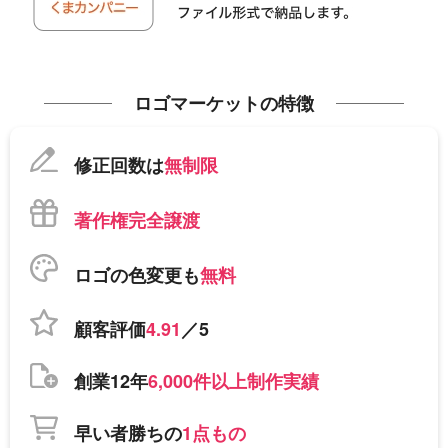
ロゴマーケットの特徴
修正回数は
無制限
著作権完全譲渡
ロゴの色変更も
無料
顧客評価
4.91
／5
創業12年
6,000件以上制作実績
早い者勝ちの
1点もの