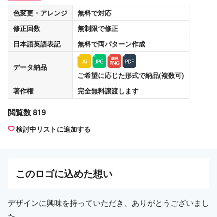
色変更・アレンジ
無料
で対応
修正回数
無制限
で修正
日本語英語表記
無料
で両パターン作成
データ納品
ご希望に応じた形式で納品(複数可)
著作権
完全無料譲渡
します
閲覧数 819
検討中リストに追加する
この
ロゴ
に込めた想い
デザインに興味を持っていただき、ありがとうございまし
た。