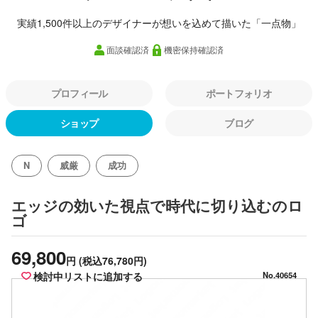
実績1,500件以上のデザイナーが想いを込めて描いた「一点物」
面談確認済
機密保持確認済
プロフィール
ポートフォリオ
ショップ
ブログ
N
威厳
成功
のロ
エッジの効いた視点で時代に切り込む
ゴ
69,800
円
(税込76,780円)
検討中リストに追加する
No.40654