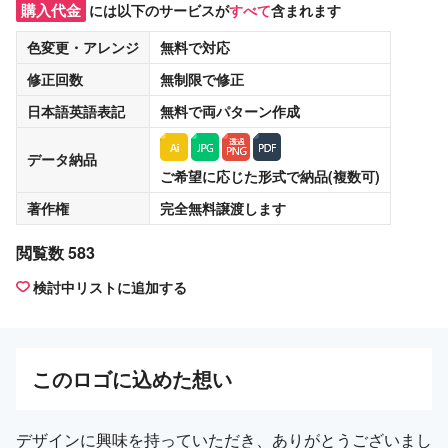
購入代金
には以下のサービスが
すべて
含まれます
色変更・アレンジ
無料
で対応
修正回数
無制限
で修正
日本語英語表記
無料
で両パターン作成
データ納品
ご希望に応じた形式で納品(複数可)
著作権
完全無料譲渡
します
閲覧数 583
検討中リストに追加する
この
ロゴ
に込めた想い
デザインに興味を持っていただき、ありがとうございまし