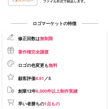
ロゴマーケットの特徴
修正回数は
無制限
著作権完全譲渡
ロゴの色変更も
無料
顧客評価
4.91
／5
創業12年
6,000件以上制作実績
早い者勝ちの
1点もの